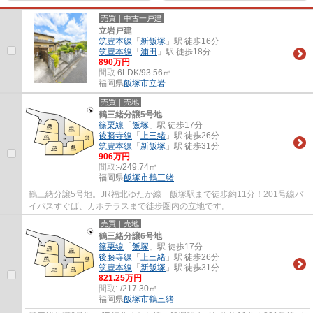
売買｜中古一戸建
立岩戸建
筑豊本線
「
新飯塚
」駅 徒歩16分
筑豊本線
「
浦田
」駅 徒歩18分
890万円
間取:
6LDK/93.56㎡
福岡県
飯塚市
立岩
売買｜売地
鶴三緒分譲5号地
篠栗線
「
飯塚
」駅 徒歩17分
後藤寺線
「
上三緒
」駅 徒歩26分
筑豊本線
「
新飯塚
」駅 徒歩31分
906万円
間取:
-/249.74㎡
福岡県
飯塚市
鶴三緒
鶴三緒分譲5号地。JR福北ゆたか線 飯塚駅まで徒歩約11分！201号線バ
イパスすぐば、カホテラスまで徒歩圏内の立地です。
売買｜売地
鶴三緒分譲6号地
篠栗線
「
飯塚
」駅 徒歩17分
後藤寺線
「
上三緒
」駅 徒歩26分
筑豊本線
「
新飯塚
」駅 徒歩31分
821.25万円
間取:
-/217.30㎡
福岡県
飯塚市
鶴三緒