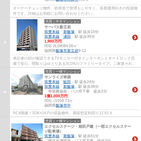
オーナーチェンジ物件。鉄骨造で管理もしやすく、長期運用向きの投資物
件です。詳細はお気軽にお問い合わせください。
売買｜中古マンション
サーパス新立岩
筑豊本線
「
新飯塚
」駅 徒歩10分
筑豊本線
「
浦田
」駅 徒歩30分
1,900万円
間取:
3LDK/84.00㎡
福岡県
飯塚市
新立岩
9-12
来訪者の顔が確認できるTVモニター付きインターホンとオートロック完
備で安心。間取りはゆとりある3LDKのファミリータイプ。ご家族それぞ
れのプライベート空間を確保しながら、快適で...
売買｜一棟マンション
サンライズ幸袋
筑豊本線
「
鯰田
」駅 徒歩24分
筑豊本線
「
新飯塚
」駅 徒歩36分
「幸袋農協前」バス停下車 徒歩2分
1億1,000万円
間取:
-/1559.73㎡
福岡県
飯塚市
中
RC4階建！3DK×24戸の収益物件。満室想定利回り12.61％
売買｜一棟マンション
エクセルステージ・相田戸建（一部エクセルステー
ジ駐車場）
筑豊本線
「
新飯塚
」駅 徒歩61分
「県住花瀬団地」バス停下車 徒歩2分