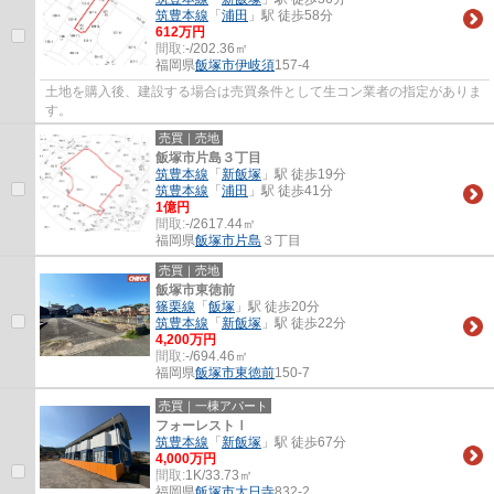
筑豊本線
「
浦田
」駅 徒歩58分
612万円
間取:
-/202.36㎡
福岡県
飯塚市
伊岐須
157-4
土地を購入後、建設する場合は売買条件として生コン業者の指定がありま
す。
売買｜売地
飯塚市片島３丁目
筑豊本線
「
新飯塚
」駅 徒歩19分
筑豊本線
「
浦田
」駅 徒歩41分
1億円
間取:
-/2617.44㎡
福岡県
飯塚市
片島
３丁目
売買｜売地
飯塚市東徳前
篠栗線
「
飯塚
」駅 徒歩20分
筑豊本線
「
新飯塚
」駅 徒歩22分
4,200万円
間取:
-/694.46㎡
福岡県
飯塚市
東徳前
150-7
売買｜一棟アパート
フォーレストⅠ
筑豊本線
「
新飯塚
」駅 徒歩67分
4,000万円
間取:
1K/33.73㎡
福岡県
飯塚市
大日寺
832-2