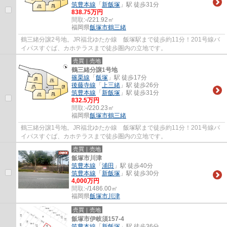
筑豊本線
「
新飯塚
」駅 徒歩31分
838.75万円
間取:
-/221.92㎡
福岡県
飯塚市
鶴三緒
鶴三緒分譲2号地。JR福北ゆたか線 飯塚駅まで徒歩約11分！201号線バ
イパスすぐば、カホテラスまで徒歩圏内の立地です。
売買｜売地
鶴三緒分譲1号地
篠栗線
「
飯塚
」駅 徒歩17分
後藤寺線
「
上三緒
」駅 徒歩26分
筑豊本線
「
新飯塚
」駅 徒歩31分
832.5万円
間取:
-/220.23㎡
福岡県
飯塚市
鶴三緒
鶴三緒分譲1号地。JR福北ゆたか線 飯塚駅まで徒歩約11分！201号線バ
イパスすぐば、カホテラスまで徒歩圏内の立地です。
売買｜売地
飯塚市川津
筑豊本線
「
浦田
」駅 徒歩40分
筑豊本線
「
新飯塚
」駅 徒歩30分
4,000万円
間取:
-/1486.00㎡
福岡県
飯塚市
川津
売買｜売地
飯塚市伊岐須157-4
筑豊本線
「
新飯塚
」駅 徒歩36分