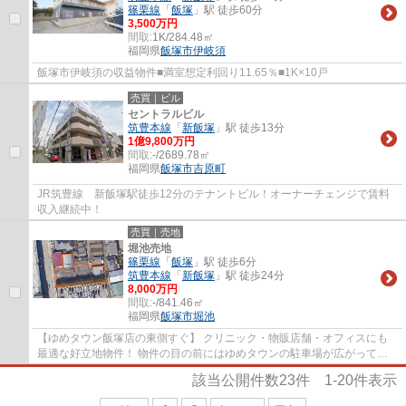
篠栗線
「
飯塚
」駅 徒歩60分
3,500万円
間取:
1K/284.48㎡
福岡県
飯塚市
伊岐須
飯塚市伊岐須の収益物件■満室想定利回り11.65％■1K×10戸
売買｜ビル
セントラルビル
筑豊本線
「
新飯塚
」駅 徒歩13分
1億9,800万円
間取:
-/2689.78㎡
福岡県
飯塚市
吉原町
JR筑豊線 新飯塚駅徒歩12分のテナントビル！オーナーチェンジで賃料
収入継続中！
売買｜売地
堀池売地
篠栗線
「
飯塚
」駅 徒歩6分
筑豊本線
「
新飯塚
」駅 徒歩24分
8,000万円
間取:
-/841.46㎡
福岡県
飯塚市
堀池
【ゆめタウン飯塚店の東側すぐ】 クリニック・物販店舗・オフィスにも
最適な好立地物件！ 物件の目の前にはゆめタウンの駐車場が広がってお
り、多くの人が行き交うエリアで注目度も◎
該当公開件数
23
件
1-20
件表示