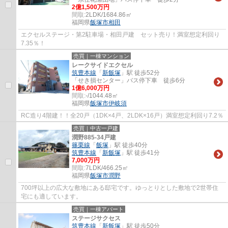
2億1,500万円
間取:
2LDK/1684.86㎡
福岡県
飯塚市
相田
エクセルステージ・第2駐車場・相田戸建 セット売り！満室想定利回り
7.35％！
売買｜一棟マンション
レークサイドエクセル
筑豊本線
「
新飯塚
」駅 徒歩52分
「せき損センター」バス停下車 徒歩6分
1億6,000万円
間取:
-/1044.48㎡
福岡県
飯塚市
伊岐須
RC造り4階建！！全20戸（1DK×4戸、2LDK×16戸）満室想定利回り7.2％
売買｜中古一戸建
潤野885-34戸建
篠栗線
「
飯塚
」駅 徒歩40分
筑豊本線
「
新飯塚
」駅 徒歩41分
7,000万円
間取:
7LDK/466.25㎡
福岡県
飯塚市
潤野
700坪以上の広大な敷地にある邸宅です。ゆっとりとした敷地で2世帯住
宅にも適しています。
売買｜一棟アパート
ステージサクセス
筑豊本線
「
新飯塚
」駅 徒歩50分