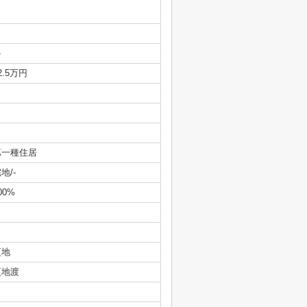
-
2.5万円
第一種住居
地/-
00%
更地
更地渡