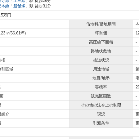
藤寺線
「
上三緒
」駅 徒歩26分
豊本線
「
新飯塚
」駅 徒歩31分
2.5万円
借地料/借地期間
-/
.23㎡(66.61坪)
坪単価
1
高圧線下面積
-
路地状敷地
-
有権
接道状況
-
線引区域
用途地域
地目/地勢
宅
%
容積率
2
画
販売区画数
-
要
その他の法令上の制限
-
般媒介
現況
談
引渡条件