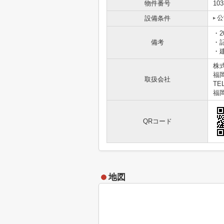
物件番号
103
公
設備条件
・2
備考
・
・
株
福岡
取扱会社
TEL
福岡
QRコード
地図