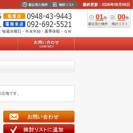
最終更新：2026年08月08日
01
00
件
件
最近見た物件
検討リスト
：毎週水曜日・年末年始・夏季休暇・ＧＷ
の立地です。