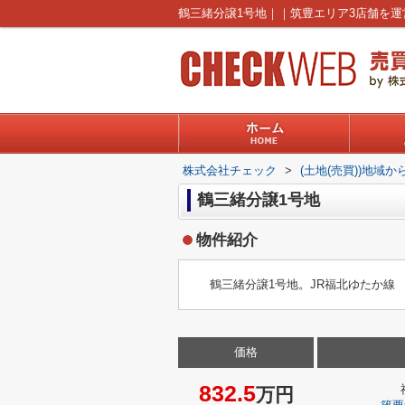
株式会社チェック
>
(土地(売買))地域か
鶴三緒分譲1号地
物件紹介
鶴三緒分譲1号地。JR福北ゆたか線
価格
832.5
万円