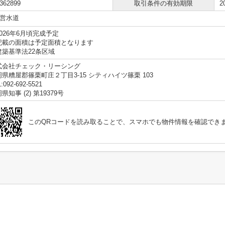
362899
取引条件の有効期限
2
営水道
026年6月頃完成予定
記載の面積は予定面積となります
建築基準法22条区域
式会社チェック・リーシング
県糟屋郡篠栗町庄２丁目3-15 シティハイツ篠栗 103
:092-692-5521
県知事 (2) 第19379号
このQRコードを読み取ることで、スマホでも物件情報を確認でき