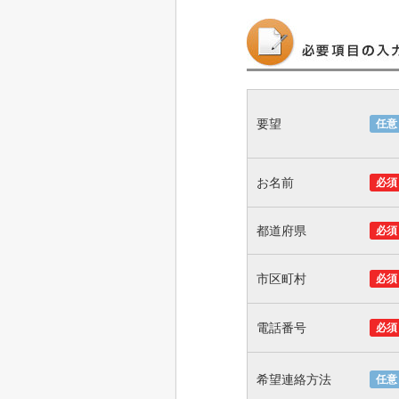
要望
任意
お名前
必須
都道府県
必須
市区町村
必須
電話番号
必須
希望連絡方法
任意