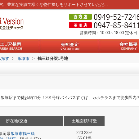
鶴三緒分譲1号地｜｜筑豊エリア3店舗を運営。豊富な実績で様々な物件探しをサポートさせていただきます。
営業時間：10:00～18:00
定休日
ら探す
>
飯塚市
>
鶴三緒分譲1号地
 飯塚駅まで徒歩約11分！201号線バイパスすぐば、カホテラスまで徒歩圏内
所在地/交通
土地面積/坪数
220.23㎡
福岡県
飯塚市
鶴三緒
66.61坪