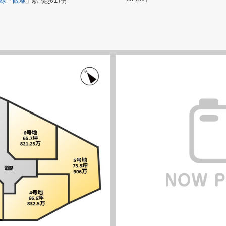
線
「
飯塚
」駅 徒歩17分