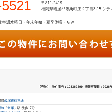
-5521
〒811-2419
福岡県糟屋郡篠栗町庄２丁目3-15 シティ
 定休日:毎週水曜日・年末年始・夏季休暇・ＧＷ
【売地】
物件番号：103362899
情報更新日：2026年
岡県
飯塚市
鶴三緒
栗線
「
飯塚
」駅 徒歩17分