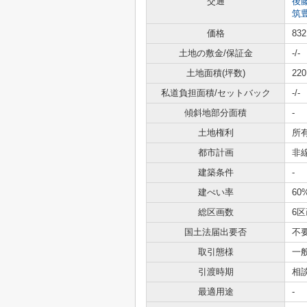
交通
後
筑
価格
83
土地の敷金/保証金
-/-
土地面積(坪数)
220
私道負担面積/セットバック
-/-
傾斜地部分面積
-
土地権利
所
都市計画
非
建築条件
-
建ぺい率
60
総区画数
6区
国土法届出要否
不
取引態様
一
引渡時期
相
最適用途
-