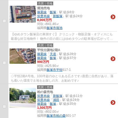
売買｜売地
堀池売地
篠栗線
「
飯塚
」駅 徒歩6分
筑豊本線
「
新飯塚
」駅 徒歩24分
8,000万円
間取:
-/841.46㎡
福岡県
飯塚市
堀池
【ゆめタウン飯塚店の東側すぐ】 クリニック・物販店舗・オフィスにも
最適な好立地物件！ 物件の目の前にはゆめタウンの駐車場が広がってお
り、多くの人が行き交うエリアで注目度も◎
売買｜売地
平恒分譲地2期A
篠栗線
「
天道
」駅 徒歩28分
篠栗線
「
飯塚
」駅 徒歩37分
990万円
間取:
-/425.90㎡
福岡県
飯塚市
平恒
617-1
◇平恒2期A号地。100坪超のゆとりある広さです♪適度に自然があり、落
ち着いた環境で土地をお探しの方、お勧めです♪
売買｜売地
柏の森売地
筑豊本線
「
新飯塚
」駅 徒歩11分
筑豊本線
「
浦田
」駅 徒歩24分
篠栗線
「
飯塚
」駅 徒歩35分
1,500万円
間取:
-/802.00㎡
福岡県
飯塚市
柏の森
601-17