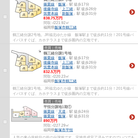
篠栗線
「
飯塚
」駅 徒歩17分
後藤寺線
「
上三緒
」駅 徒歩26分
筑豊本線
「
新飯塚
」駅 徒歩31分
838.75万円
間取:
-/221.92㎡
福岡県
飯塚市
鶴三緒
鶴三緒分譲2号地。JR福北ゆたか線 飯塚駅まで徒歩約11分！201号線バ
イパスすぐば、カホテラスまで徒歩圏内の立地です。
売買｜売地
鶴三緒分譲1号地
篠栗線
「
飯塚
」駅 徒歩17分
後藤寺線
「
上三緒
」駅 徒歩26分
筑豊本線
「
新飯塚
」駅 徒歩31分
832.5万円
間取:
-/220.23㎡
福岡県
飯塚市
鶴三緒
鶴三緒分譲1号地。JR福北ゆたか線 飯塚駅まで徒歩約11分！201号線バ
イパスすぐば、カホテラスまで徒歩圏内の立地です。
売買｜売地
平恒分譲地1期①
篠栗線
「
天道
」駅 徒歩24分
篠栗線
「
飯塚
」駅 徒歩31分
890万円
間取:
-/227.29㎡
福岡県
飯塚市
平恒
人気の東小学校目の前の分譲地です。宅地造成完了済みですのでいつでも