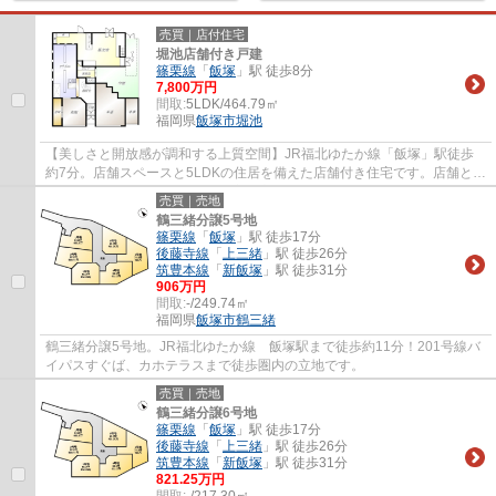
売買｜店付住宅
堀池店舗付き戸建
篠栗線
「
飯塚
」駅 徒歩8分
7,800万円
間取:
5LDK/464.79㎡
福岡県
飯塚市
堀池
【美しさと開放感が調和する上質空間】JR福北ゆたか線「飯塚」駅徒歩
約7分。店舗スペースと5LDKの住居を備えた店舗付き住宅です。店舗と住
居の出入口が分かれており、自宅兼店舗や事務...
売買｜売地
鶴三緒分譲5号地
篠栗線
「
飯塚
」駅 徒歩17分
後藤寺線
「
上三緒
」駅 徒歩26分
筑豊本線
「
新飯塚
」駅 徒歩31分
906万円
間取:
-/249.74㎡
福岡県
飯塚市
鶴三緒
鶴三緒分譲5号地。JR福北ゆたか線 飯塚駅まで徒歩約11分！201号線バ
イパスすぐば、カホテラスまで徒歩圏内の立地です。
売買｜売地
鶴三緒分譲6号地
篠栗線
「
飯塚
」駅 徒歩17分
後藤寺線
「
上三緒
」駅 徒歩26分
筑豊本線
「
新飯塚
」駅 徒歩31分
821.25万円
間取:
-/217.30㎡