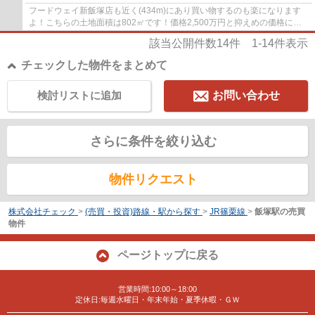
フードウェイ新飯塚店も近く(434m)にあり買い物するのも楽になります
よ！こちらの土地面積は802㎡です！価格2,500万円と抑えめの価格にも
関わらず、条件も整った土地です！これから新...
該当公開件数
14
件
1-14
件表示
チェックした物件をまとめて
検討リストに追加
お問い合わせ
さらに条件を絞り込む
物件リクエスト
株式会社チェック
>
(売買・投資)路線・駅から探す
>
JR篠栗線
>
飯塚駅の売買
物件
ページトップに戻る
営業時間:10:00～18:00
定休日:毎週水曜日・年末年始・夏季休暇・ＧＷ