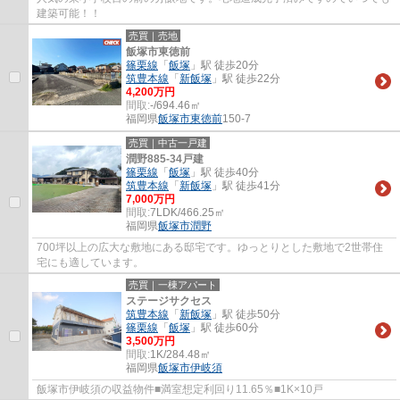
建築可能！！
売買｜売地
飯塚市東徳前
篠栗線
「
飯塚
」駅 徒歩20分
筑豊本線
「
新飯塚
」駅 徒歩22分
4,200万円
間取:
-/694.46㎡
福岡県
飯塚市
東徳前
150-7
売買｜中古一戸建
潤野885-34戸建
篠栗線
「
飯塚
」駅 徒歩40分
筑豊本線
「
新飯塚
」駅 徒歩41分
7,000万円
間取:
7LDK/466.25㎡
福岡県
飯塚市
潤野
700坪以上の広大な敷地にある邸宅です。ゆっとりとした敷地で2世帯住
宅にも適しています。
売買｜一棟アパート
ステージサクセス
筑豊本線
「
新飯塚
」駅 徒歩50分
篠栗線
「
飯塚
」駅 徒歩60分
3,500万円
間取:
1K/284.48㎡
福岡県
飯塚市
伊岐須
飯塚市伊岐須の収益物件■満室想定利回り11.65％■1K×10戸