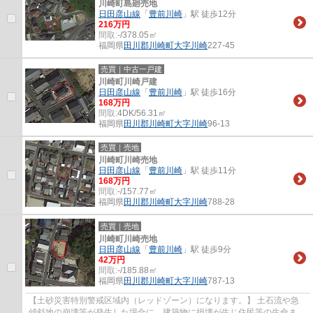
川崎町島廻売地
日田彦山線
「
豊前川崎
」駅 徒歩12分
216万円
間取:
-/378.05㎡
福岡県
田川郡川崎町
大字川崎
227-45
売買｜中古一戸建
川崎町川崎戸建
日田彦山線
「
豊前川崎
」駅 徒歩16分
168万円
間取:
4DK/56.31㎡
福岡県
田川郡川崎町
大字川崎
96-13
売買｜売地
川崎町川崎売地
日田彦山線
「
豊前川崎
」駅 徒歩11分
168万円
間取:
-/157.77㎡
福岡県
田川郡川崎町
大字川崎
788-28
売買｜売地
川崎町川崎売地
日田彦山線
「
豊前川崎
」駅 徒歩9分
42万円
間取:
-/185.88㎡
福岡県
田川郡川崎町
大字川崎
787-13
【土砂災害特別警戒区域内（レッドゾーン）になります。】 ⼟⽯流や急
傾斜地の崩壊等が発⽣した場合に、建築物に損壊が⽣じ住⺠等の⽣命また