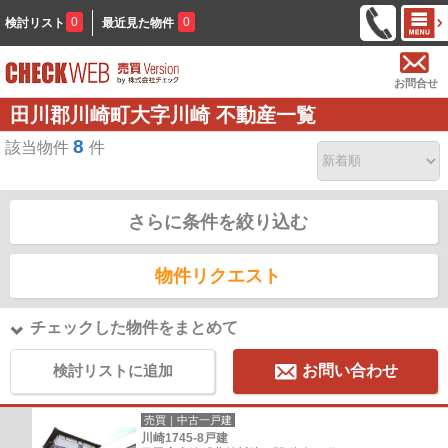
0
0
検討リスト
最近見た物件
お問合せ
田川郡川崎町大字川崎 不動産一覧
8
該当物件
件
さらに条件を絞り込む
物件リクエスト
チェックした物件をまとめて
検討リストに追加
お問い合わせ
売買｜中古一戸建
川崎1745-8戸建