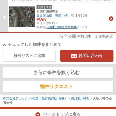
は⾝体に著しい危害が⽣じる恐れがあると認...
売買｜売地
川崎町川崎売地
日田彦山線
「
豊前川崎
」駅 徒歩15分
90万円
間取:
-/229.19㎡
福岡県
田川郡川崎町
大字川崎
236-53
該当公開件数
8
件
1-8
件表示
チェックした物件をまとめて
検討リストに追加
お問い合わせ
さらに条件を絞り込む
物件リクエスト
株式会社チェック
>
(売買・投資)地域から探す
>
田川郡川崎町
>
大字川崎の売
買物件
ページトップに戻る