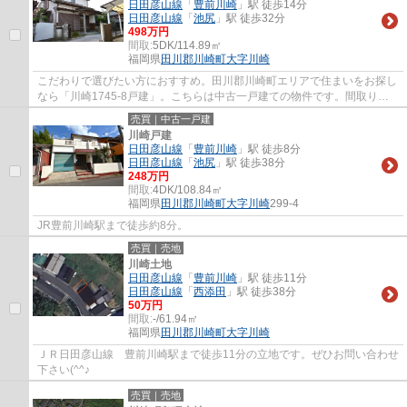
日田彦山線
「
豊前川崎
」駅 徒歩14分
日田彦山線
「
池尻
」駅 徒歩32分
498万円
間取:
5DK/114.89㎡
福岡県
田川郡川崎町
大字川崎
こだわりで選びたい方におすすめ。田川郡川崎町エリアで住まいをお探し
なら「川崎1745-8戸建」。こちらは中古一戸建ての物件です。間取りが
5DKもあると、広々と生活出来るのでお勧めで...
売買｜中古一戸建
川崎戸建
日田彦山線
「
豊前川崎
」駅 徒歩8分
日田彦山線
「
池尻
」駅 徒歩38分
248万円
間取:
4DK/108.84㎡
福岡県
田川郡川崎町
大字川崎
299-4
JR豊前川崎駅まで徒歩約8分。
売買｜売地
川崎土地
日田彦山線
「
豊前川崎
」駅 徒歩11分
日田彦山線
「
西添田
」駅 徒歩38分
50万円
間取:
-/61.94㎡
福岡県
田川郡川崎町
大字川崎
ＪＲ日田彦山線 豊前川崎駅まで徒歩11分の立地です。ぜひお問い合わせ
下さい(^^♪
売買｜売地