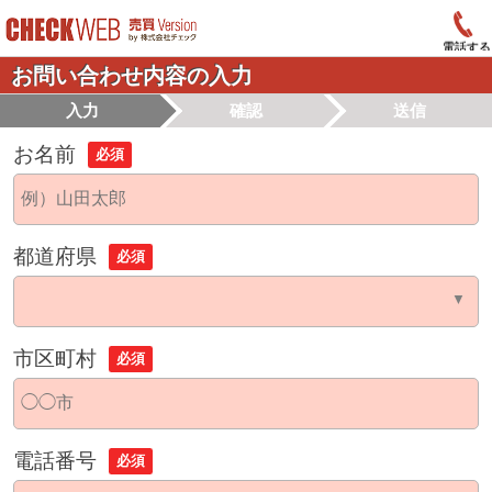
電話する
お問い合わせ内容の入力
入力
確認
送信
お名前
必須
都道府県
必須
市区町村
必須
電話番号
必須