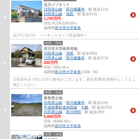
石川メゾネット
日田彦山線
「
田川後藤寺
」駅 徒歩11分
日田彦山線
「
池尻
」駅 徒歩31分
1,700万円
間取:
4LDK/189.69㎡
福岡県
田川市
大字奈良
全2戸の4LDK メゾネットタイプ収益物件！
売買｜売地
田川市大字奈良売地
日田彦山線
「
池尻
」駅 徒歩39分
日田彦山線
「
田川後藤寺
」駅 徒歩27分
200万円
間取:
-/383.05㎡
福岡県
田川市
大字奈良
1539－60
古民家付きで約115坪の敷地がございます。居住用/事業用物件としてもご
検討ください。
売買｜売地
奈良売土地
日田彦山線
「
田川後藤寺
」駅 徒歩13分
平成筑豊鉄道糸田線
「
大藪
」駅 徒歩22分
日田彦山線
「
田川伊田
」駅 徒歩29分
9,900万円
間取:
-/6086.09㎡
福岡県
田川市
大字奈良
売買｜売地