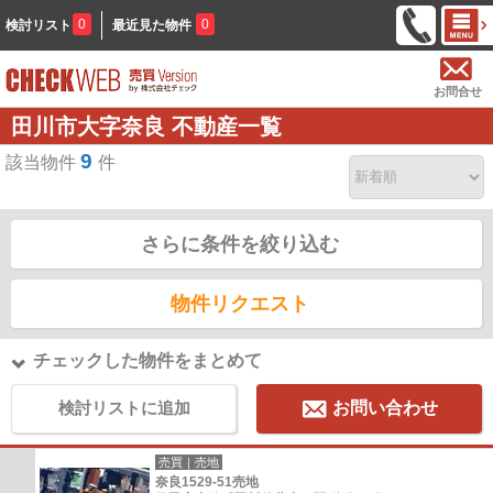
0
0
検討リスト
最近見た物件
お問合せ
田川市大字奈良 不動産一覧
9
該当物件
件
さらに条件を絞り込む
物件リクエスト
チェックした物件をまとめて
検討リストに追加
お問い合わせ
売買｜売地
奈良1529-51売地