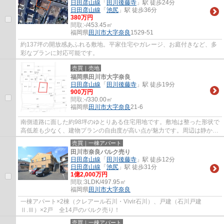
日田彦山線
「
田川後藤寺
」駅 徒歩24分
日田彦山線
「
池尻
」駅 徒歩36分
380万円
間取:
-/453.45㎡
福岡県
田川市
大字奈良
1529-51
約137坪の開放感あふれる敷地。平家住宅やガレージ、お庭付きなど、多
彩なプランに対応可能です。
売買｜売地
福岡県田川市大字奈良
日田彦山線
「
田川後藤寺
」駅 徒歩19分
900万円
間取:
-/330.00㎡
福岡県
田川市
大字奈良
21-6
南側道路に面した約98坪のゆとりある住宅用地です。敷地は整った形状で
高低差も少なく、建物プランの自由度が高い点が魅力です。周辺は静かな
住宅地で落ち着いた住環境が広がっていま...
売買｜一棟アパート
田川市奈良バルク売り
日田彦山線
「
田川後藤寺
」駅 徒歩12分
日田彦山線
「
池尻
」駅 徒歩31分
1億2,000万円
間取:
3LDK/497.95㎡
福岡県
田川市
大字奈良
一棟アパート×2棟（クレアール石川・Vivir石川）、戸建（石川戸建
Ⅱ.Ⅲ）×2戸 全14戸のバルク売り！
売買｜一棟アパート