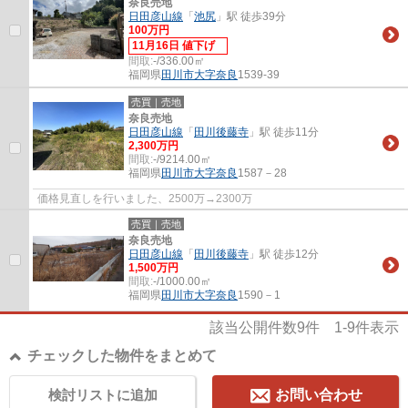
奈良売地
日田彦山線
「
池尻
」駅 徒歩39分
100万円
11月16日 値下げ
間取:
-/336.00㎡
福岡県
田川市
大字奈良
1539-39
売買｜売地
奈良売地
日田彦山線
「
田川後藤寺
」駅 徒歩11分
2,300万円
間取:
-/9214.00㎡
福岡県
田川市
大字奈良
1587－28
価格見直しを行いました、2500万→2300万
売買｜売地
奈良売地
日田彦山線
「
田川後藤寺
」駅 徒歩12分
1,500万円
間取:
-/1000.00㎡
福岡県
田川市
大字奈良
1590－1
該当公開件数
9
件
1-9
件表示
チェックした物件をまとめて
検討リストに追加
お問い合わせ