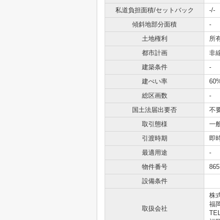
私道負担面積/セットバック
-/-
傾斜地部分面積
-
土地権利
所
都市計画
非
建築条件
-
建ぺい率
60
総区画数
-
国土法届出要否
不
取引態様
一
引渡時期
即
最適用途
-
物件番号
865
設備条件
株
福岡
取扱会社
TEL