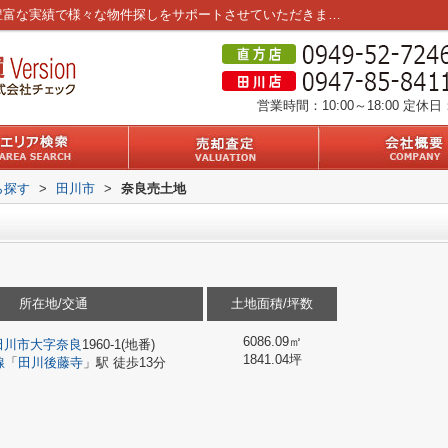
奈良売土地｜｜筑豊エリア3店舗を運営。豊富な実績で様々な物件探しをサポートさせていただきます。
営業時間：10:00～18:00
定休日
ら探す
>
田川市
>
奈良売土地
所在地/交通
土地面積/坪数
6086.09㎡
田川市
大字奈良
1960-1(地番)
1841.04坪
線
「
田川後藤寺
」駅 徒歩13分