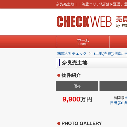
株式会社チェック
>
(土地(売買))地域か
奈良売土地
物件紹介
価格
9,900
福岡県
万円
日田彦山
PHOTO GALLERY