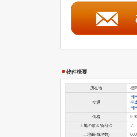
物件概要
所在地
福
日
交通
平
日
価格
9,
土地の敷金/保証金
-/-
土地面積(坪数)
608