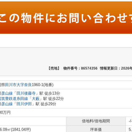
【売地】
物件番号：86574356
情報更新日：2026年
岡県
田川市
大字奈良
1960-1(地番)
田彦山線
「
田川後藤寺
」駅 徒歩13分
成筑豊鉄道糸田線
「
大藪
」駅 徒歩22分
田彦山線
「
田川伊田
」駅 徒歩29分
900万円
借地料/借地期間
-/
6.09㎡(1841.04坪)
坪単価
5