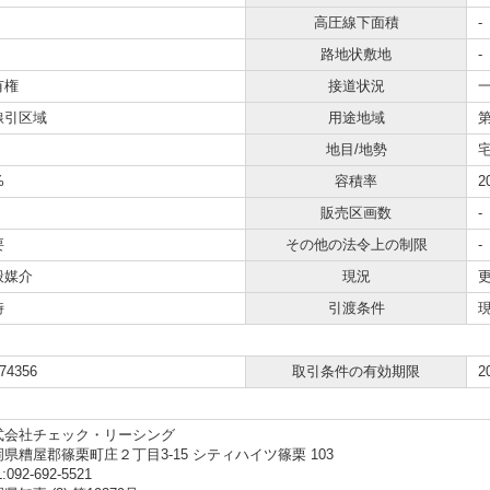
高圧線下面積
-
路地状敷地
-
有権
接道状況
線引区域
用途地域
地目/地勢
宅
%
容積率
2
販売区画数
-
要
その他の法令上の制限
-
般媒介
現況
時
引渡条件
74356
取引条件の有効期限
2
式会社チェック・リーシング
県糟屋郡篠栗町庄２丁目3-15 シティハイツ篠栗 103
:092-692-5521