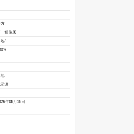
一方
第一種住居
地/-
00%
更地
現況渡
026年08月18日