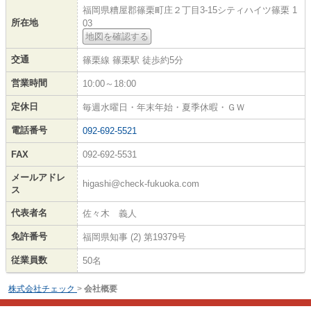
福岡県糟屋郡篠栗町庄２丁目3-15シティハイツ篠栗 1
所在地
03
地図を確認する
交通
篠栗線 篠栗駅 徒歩約5分
営業時間
10:00～18:00
定休日
毎週水曜日・年末年始・夏季休暇・ＧＷ
電話番号
092-692-5521
FAX
092-692-5531
メールアドレ
higashi@check-fukuoka.com
ス
代表者名
佐々木 義人
免許番号
福岡県知事 (2) 第19379号
従業員数
50名
株式会社チェック
>
会社概要