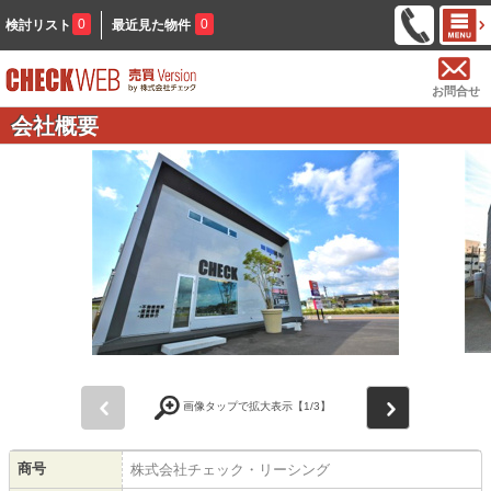
0
0
検討リスト
最近見た物件
お問合せ
会社概要
前
次
画像タップで拡大表示【
1
/3】
商号
株式会社チェック・リーシング