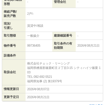
-
管理会社
-
形態
棟総戸数/
2戸/-
販売戸数
現況/
賃貸中/相談
引渡し
取引態様
建築確認番号
一般媒介
-
取引条件の有
物件番号
99736405
2026年08月21日
効期限
設備条件
株式会社チェック・リーシング
福岡県糟屋郡篠栗町庄２丁目3-15 シティハイツ篠栗 1
取扱会社
03
TEL:092-692-5521
福岡県知事 (2) 第19379号
情報更新日
2026年08月07日
更新予定日
2026年08月21日