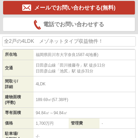
メールでお問い合わせする(無料)
電話でお問い合わせする
全2戸の4LDK メゾネットタイプ収益物件！
所在地
福岡県
田川市
大字奈良
1587-4(地番)
日田彦山線
「
田川後藤寺
」駅 徒歩11分
交通
日田彦山線
「
池尻
」駅 徒歩31分
間取り/
4LDK
詳細
建物面積
189.69㎡(57.38坪)
(坪数)
専有面積
94.84㎡～94.84㎡
価格
管理費
1,700万円
-
駐車場/
-/-