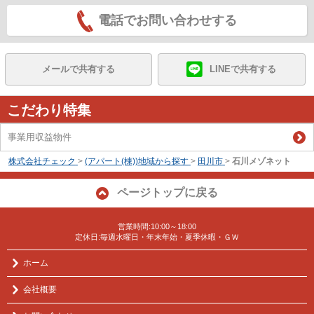
電話でお問い合わせする
メールで共有する
LINEで共有する
こだわり特集
事業用収益物件
株式会社チェック
>
(アパート(棟))地域から探す
>
田川市
>
石川メゾネット
ページトップに戻る
営業時間:10:00～18:00
定休日:毎週水曜日・年末年始・夏季休暇・ＧＷ
ホーム
会社概要