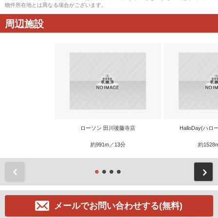
物件所在地とは異なる場合がございます。
周辺施設
ローソン 田川後藤寺店
HalloDay(ハ
約991m／13分
約1528
前
メールでお問い合わせする(無料)