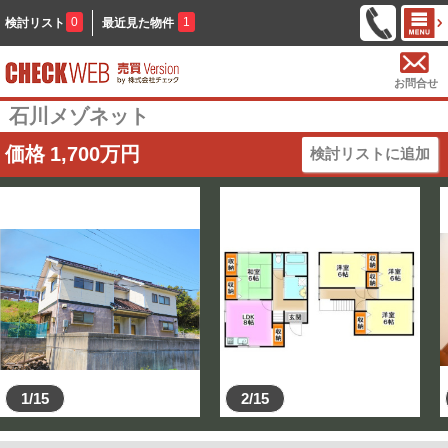
0
1
検討リスト
最近見た物件
お問合せ
石川メゾネット
価格
1,700
万円
検討リストに追加
1/15
2/15