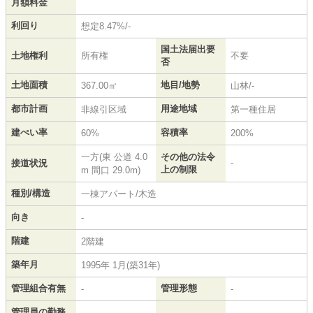
月額料金
利回り
想定8.47%/-
国土法届出要
土地権利
所有権
不要
否
土地面積
地目/地勢
367.00㎡
山林/-
都市計画
用途地域
非線引区域
第一種住居
建ぺい率
容積率
60%
200%
一方(東 公道 4.0
その他の法令
接道状況
-
上の制限
m 間口 29.0m)
種別/構造
一棟アパート/木造
向き
-
階建
2階建
築年月
1995年 1月(築31年)
管理組合有無
管理形態
-
-
管理員の勤務