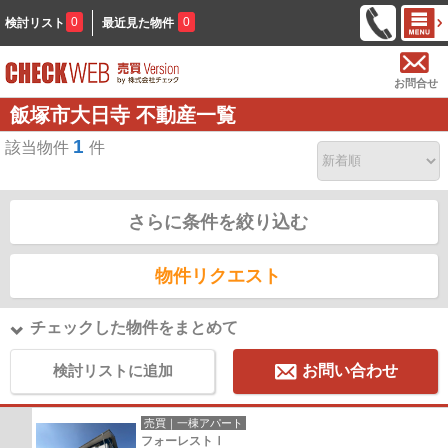
0
0
検討リスト
最近見た物件
お問合せ
飯塚市大日寺 不動産一覧
1
該当物件
件
さらに条件を絞り込む
物件リクエスト
チェックした物件をまとめて
検討リストに追加
お問い合わせ
売買｜一棟アパート
フォーレストⅠ