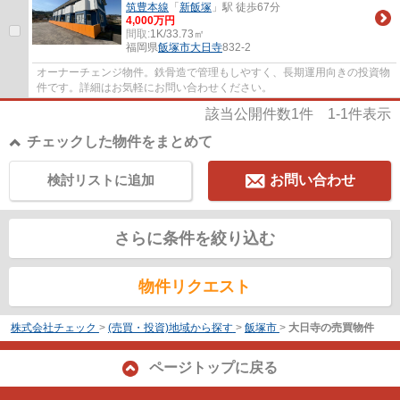
筑豊本線
「
新飯塚
」駅 徒歩67分
4,000万円
間取:
1K/33.73㎡
福岡県
飯塚市
大日寺
832-2
オーナーチェンジ物件。鉄骨造で管理もしやすく、長期運用向きの投資物
件です。詳細はお気軽にお問い合わせください。
該当公開件数
1
件
1-1
件表示
チェックした物件をまとめて
検討リストに追加
お問い合わせ
さらに条件を絞り込む
物件リクエスト
株式会社チェック
>
(売買・投資)地域から探す
>
飯塚市
>
大日寺の売買物件
ページトップに戻る