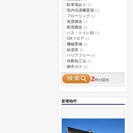
駐車場あり
(-)
室内洗濯機置場
(-)
フローリング
(-)
免震構造
(-)
耐震構造
(-)
バス・トイレ別
(-)
OAフロア
(-)
機械警備
(-)
給湯室
(-)
バリアフリー
(-)
外断熱工法
(-)
都市ガス
(-)
2
件が該当
新着物件