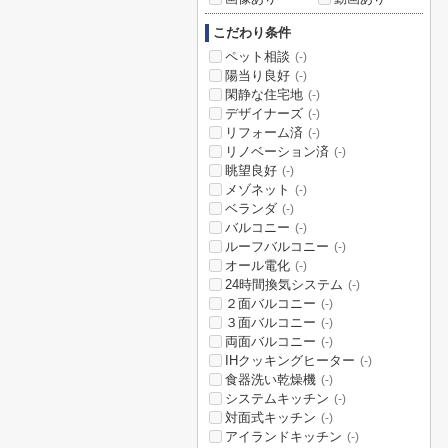
こだわり条件
ペット相談
(-)
陽当り良好
(-)
閑静な住宅地
(-)
デザイナーズ
(-)
リフォーム済
(-)
リノベーション済
(-)
眺望良好
(-)
メゾネット
(-)
ベランダ
(-)
バルコニー
(-)
ルーフバルコニー
(-)
オール電化
(-)
24時間換気システム
(-)
２面バルコニー
(-)
３面バルコニー
(-)
両面バルコニー
(-)
IHクッキングヒーター
(-)
食器洗い乾燥機
(-)
システムキッチン
(-)
対面式キッチン
(-)
アイランドキッチン
(-)