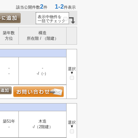
2
1-2
該当公開件数
件
件表示
表示中物件を
一括でチェック
築年数
構造
方位
所在階 / （階建）
-
-
選択
▼
-
-/（-）
築51年
木造
選択
▼
-
-/（2階建）