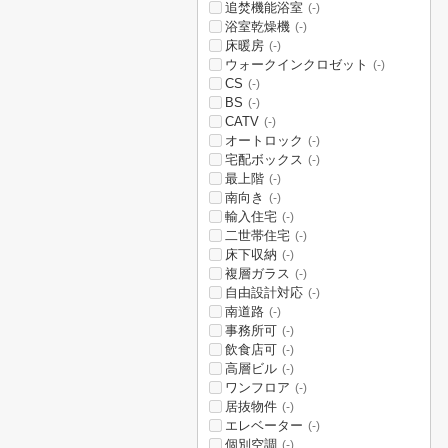
追焚機能浴室
(-)
浴室乾燥機
(-)
床暖房
(-)
ウォークインクロゼット
(-)
CS
(-)
BS
(-)
CATV
(-)
オートロック
(-)
宅配ボックス
(-)
最上階
(-)
南向き
(-)
輸入住宅
(-)
二世帯住宅
(-)
床下収納
(-)
複層ガラス
(-)
自由設計対応
(-)
南道路
(-)
事務所可
(-)
飲食店可
(-)
高層ビル
(-)
ワンフロア
(-)
居抜物件
(-)
エレベーター
(-)
個別空調
(-)