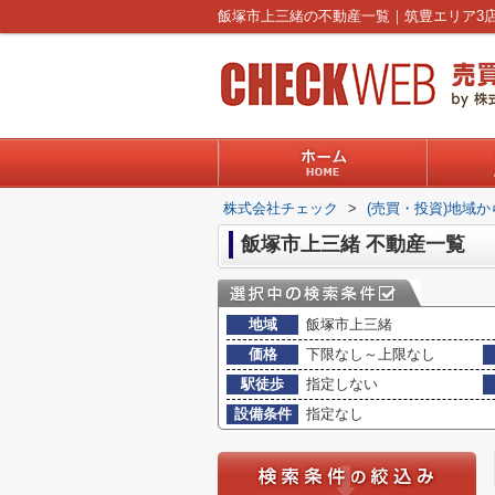
株式会社チェック
>
(売買・投資)地域
飯塚市上三緒 不動産一覧
地域
飯塚市上三緒
価格
下限なし～上限なし
駅徒歩
指定しない
設備条件
指定なし