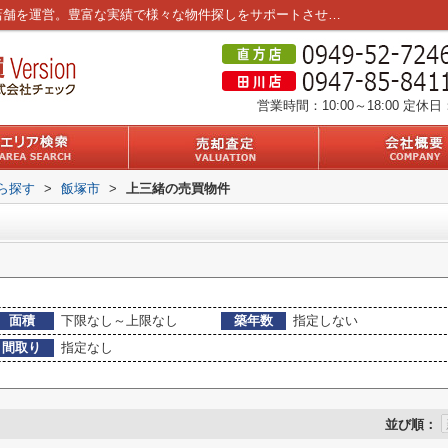
飯塚市上三緒の不動産一覧｜筑豊エリア3店舗を運営。豊富な実績で様々な物件探しをサポートさせていただきます。
営業時間：10:00～18:00
定休日
から探す
>
飯塚市
>
上三緒の売買物件
面積
下限なし～上限なし
築年数
指定しない
間取り
指定なし
並び順：