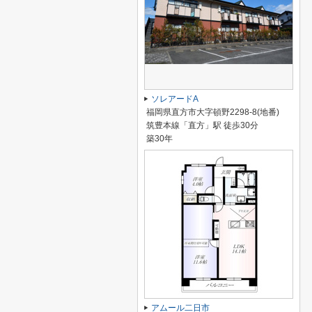
ソレアードA
福岡県直方市大字頓野2298-8(地番)
筑豊本線「直方」駅 徒歩30分
築30年
アムール二日市