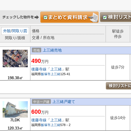
外観
/
間取り図
価格
駅徒歩
停歩
交通 / 所在地
間取り/面積
上三緒売地
売地
490
万円
徒歩7分
後藤寺線
「
上三緒
」駅
福岡県
飯塚市
上三緒
125-41
198.38㎡
上三緒戸建て
中古一戸建
600
万円
徒歩14分
7LDK
後藤寺線
「
上三緒
」駅
福岡県
飯塚市
上三緒
578－2
120.33㎡