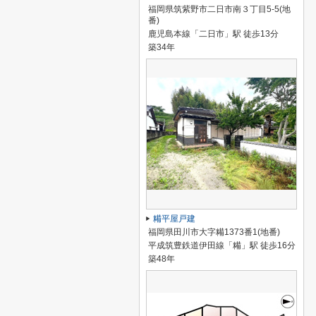
福岡県筑紫野市二日市南３丁目5-5(地
番)
鹿児島本線「二日市」駅 徒歩13分
築34年
糒平屋戸建
福岡県田川市大字糒1373番1(地番)
平成筑豊鉄道伊田線「糒」駅 徒歩16分
築48年