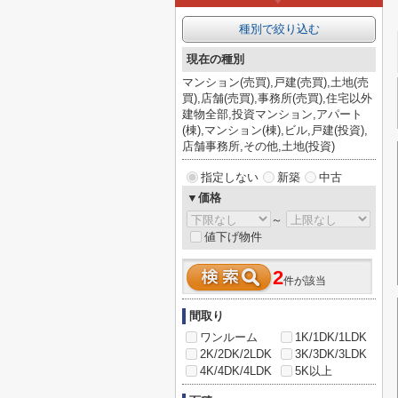
種別で絞り込む
現在の種別
マンション(売買),戸建(売買),土地(売
買),店舗(売買),事務所(売買),住宅以外
建物全部,投資マンション,アパート
(棟),マンション(棟),ビル,戸建(投資),
店舗事務所,その他,土地(投資)
指定しない
新築
中古
▼価格
～
値下げ物件
2
件が該当
間取り
ワンルーム
1K/1DK/1LDK
2K/2DK/2LDK
3K/3DK/3LDK
4K/4DK/4LDK
5K以上