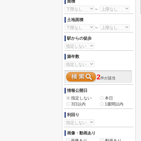
面積
～
土地面積
～
駅からの徒歩
築年数
2
件が該当
情報公開日
指定しない
本日
3日以内
1週間以内
利回り
画像・動画あり
画像あり
動画あり