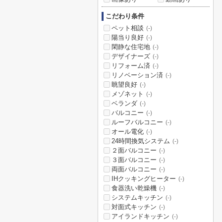
こだわり条件
ペット相談
(-)
陽当り良好
(-)
閑静な住宅地
(-)
デザイナーズ
(-)
リフォーム済
(-)
リノベーション済
(-)
眺望良好
(-)
メゾネット
(-)
ベランダ
(-)
バルコニー
(-)
ルーフバルコニー
(-)
オール電化
(-)
24時間換気システム
(-)
２面バルコニー
(-)
３面バルコニー
(-)
両面バルコニー
(-)
IHクッキングヒーター
(-)
食器洗い乾燥機
(-)
システムキッチン
(-)
対面式キッチン
(-)
アイランドキッチン
(-)