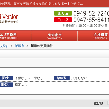
飯塚市川津の不動産一覧｜筑豊エリア3店舗を運営。豊富な実績で様々な物件探しをサポートさせていただきます。
営業時間：10:00～18:00
定休日
から探す
>
飯塚市
>
川津の売買物件
面積
下限なし～上限なし
築年数
指定しない
間取り
指定なし
並び順：