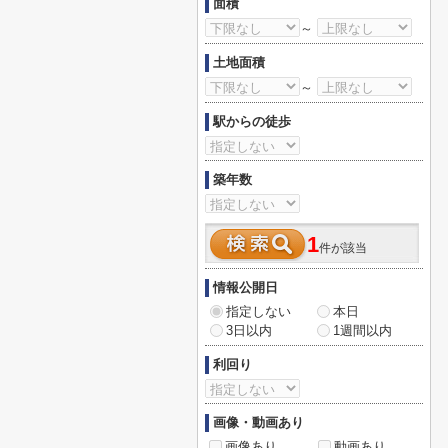
面積
～
土地面積
～
駅からの徒歩
築年数
1
件が該当
情報公開日
指定しない
本日
3日以内
1週間以内
利回り
画像・動画あり
画像あり
動画あり