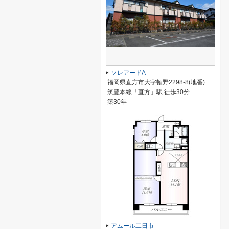
ソレアードA
福岡県直方市大字頓野2298-8(地番)
筑豊本線「直方」駅 徒歩30分
築30年
アムール二日市