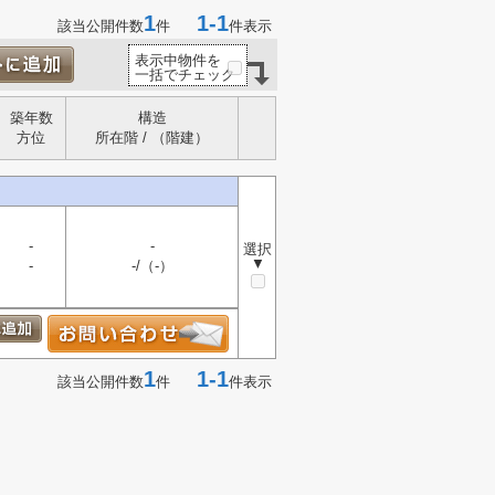
1
1-1
該当公開件数
件
件表示
表示中物件を
一括でチェック
築年数
構造
方位
所在階 / （階建）
-
-
選択
▼
-
-/（-）
1
1-1
該当公開件数
件
件表示