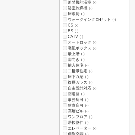
追焚機能浴室
(-)
浴室乾燥機
(-)
床暖房
(-)
ウォークインクロゼット
(-)
CS
(-)
BS
(-)
CATV
(-)
オートロック
(-)
宅配ボックス
(-)
最上階
(-)
南向き
(-)
輸入住宅
(-)
二世帯住宅
(-)
床下収納
(-)
複層ガラス
(-)
自由設計対応
(-)
南道路
(-)
事務所可
(-)
飲食店可
(-)
高層ビル
(-)
ワンフロア
(-)
居抜物件
(-)
エレベーター
(-)
個別空調
(-)