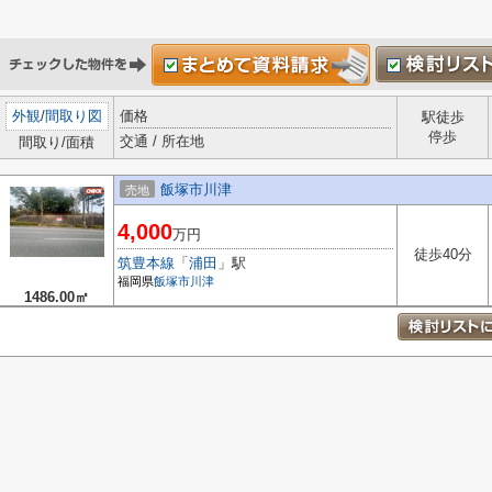
外観
/
間取り図
価格
駅徒歩
停歩
交通 / 所在地
間取り/面積
飯塚市川津
売地
4,000
万円
徒歩40分
筑豊本線
「
浦田
」駅
福岡県
飯塚市
川津
1486.00㎡