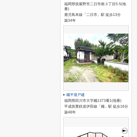
福岡県筑紫野市二日市南３丁目5-5(地
番)
鹿児島本線「二日市」駅 徒歩13分
築34年
糒平屋戸建
福岡県田川市大字糒1373番1(地番)
平成筑豊鉄道伊田線「糒」駅 徒歩16分
築48年