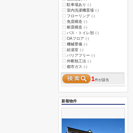
駐車場あり
(-)
室内洗濯機置場
(-)
フローリング
(-)
免震構造
(-)
耐震構造
(-)
バス・トイレ別
(-)
OAフロア
(-)
機械警備
(-)
給湯室
(-)
バリアフリー
(-)
外断熱工法
(-)
都市ガス
(-)
1
件が該当
新着物件