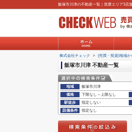
株式会社チェック
>
(売買・投資)地域
飯塚市川津 不動産一覧
地域
飯塚市川津
価格
下限なし～上限なし
駅徒歩
指定しない
設備条件
指定なし