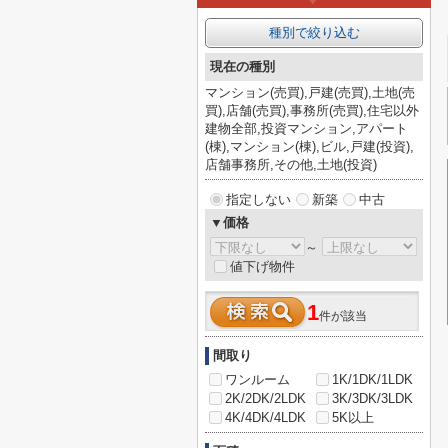
種別で絞り込む
現在の種別
マンション(売買),戸建(売買),土地(売
買),店舗(売買),事務所(売買),住宅以外
建物全部,投資マンション,アパート
(棟),マンション(棟),ビル,戸建(投資),
店舗事務所,その他,土地(投資)
指定しない
新築
中古
▼価格
～
値下げ物件
1
件が該当
間取り
ワンルーム
1K/1DK/1LDK
2K/2DK/2LDK
3K/3DK/3LDK
4K/4DK/4LDK
5K以上