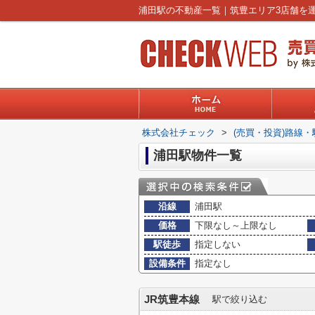
株式会社チェック
>
(売買・投資)路線
浦田駅物件一覧
沿線
浦田駅
価格
下限なし～上限なし
駅徒歩
指定しない
設備条件
指定なし
JR筑豊本線
駅で絞り込む