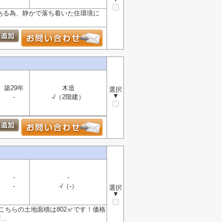
ある為、静かで落ち着いた住環境に
築29年
木造
選択
▼
-
-/（2階建）
-
-
-
-/（-）
選択
▼
こちらの土地面積は802㎡です！価格
..