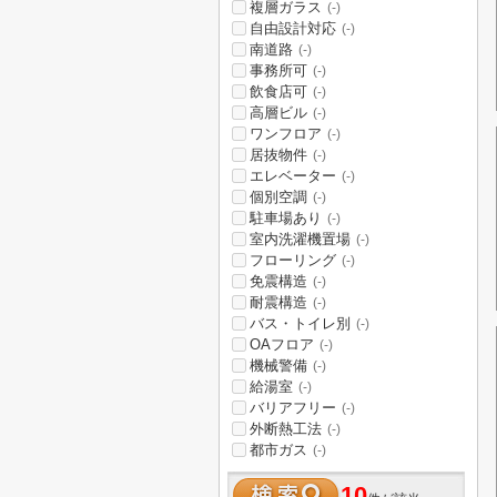
複層ガラス
(-)
自由設計対応
(-)
南道路
(-)
事務所可
(-)
飲食店可
(-)
高層ビル
(-)
ワンフロア
(-)
居抜物件
(-)
エレベーター
(-)
個別空調
(-)
駐車場あり
(-)
室内洗濯機置場
(-)
フローリング
(-)
免震構造
(-)
耐震構造
(-)
バス・トイレ別
(-)
OAフロア
(-)
機械警備
(-)
給湯室
(-)
バリアフリー
(-)
外断熱工法
(-)
都市ガス
(-)
10