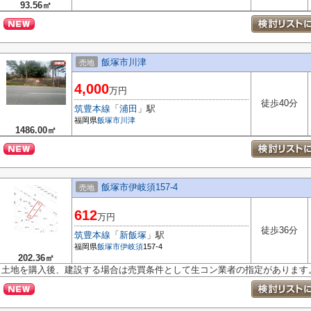
93.56㎡
飯塚市川津
売地
4,000
万円
徒歩40分
筑豊本線
「
浦田
」駅
福岡県
飯塚市
川津
1486.00㎡
飯塚市伊岐須157-4
売地
612
万円
徒歩36分
筑豊本線
「
新飯塚
」駅
福岡県
飯塚市
伊岐須
157-4
202.36㎡
土地を購入後、建設する場合は売買条件として生コン業者の指定があります