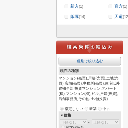
新入
直方
(1)
(1)
飯塚
天道
(14)
(12
種別で絞り込む
現在の種別
マンション(売買),戸建(売買),土地(売
買),店舗(売買),事務所(売買),住宅以外
建物全部,投資マンション,アパート
(棟),マンション(棟),ビル,戸建(投資),
店舗事務所,その他,土地(投資)
指定しない
新築
中古
▼価格
～
値下げ物件