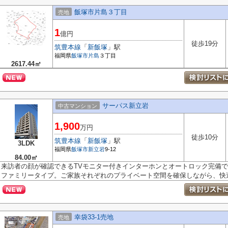
飯塚市片島３丁目
売地
1
億円
徒歩19分
筑豊本線
「
新飯塚
」駅
福岡県
飯塚市
片島
３丁目
2617.44㎡
サーパス新立岩
中古マンション
1,900
万円
徒歩10分
筑豊本線
「
新飯塚
」駅
3LDK
福岡県
飯塚市
新立岩
9-12
84.00㎡
来訪者の顔が確認できるTVモニター付きインターホンとオートロック完備で
ファミリータイプ。ご家族それぞれのプライベート空間を確保しながら、快適で
幸袋33-1売地
売地