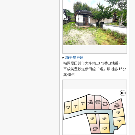
糒平屋戸建
福岡県田川市大字糒1373番1(地番)
平成筑豊鉄道伊田線「糒」駅 徒歩16分
築48年