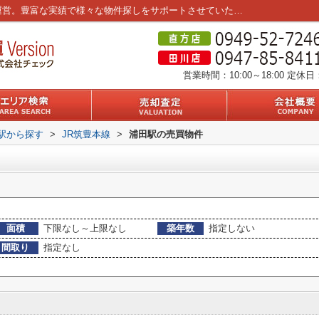
浦田駅の不動産一覧｜筑豊エリア3店舗を運営。豊富な実績で様々な物件探しをサポートさせていただきます。
営業時間：10:00～18:00
定休日
・駅から探す
>
JR筑豊本線
>
浦田駅の売買物件
面積
下限なし～上限なし
築年数
指定しない
間取り
指定なし