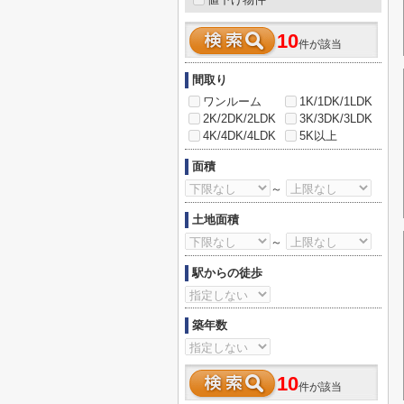
10
件が該当
間取り
ワンルーム
1K/1DK/1LDK
2K/2DK/2LDK
3K/3DK/3LDK
4K/4DK/4LDK
5K以上
面積
～
土地面積
～
駅からの徒歩
築年数
10
件が該当