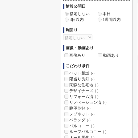
情報公開日
指定しない
本日
3日以内
1週間以内
利回り
画像・動画あり
画像あり
動画あり
こだわり条件
ペット相談
(-)
陽当り良好
(-)
閑静な住宅地
(-)
デザイナーズ
(-)
リフォーム済
(-)
リノベーション済
(-)
眺望良好
(-)
メゾネット
(-)
ベランダ
(-)
バルコニー
(-)
ルーフバルコニー
(-)
オール電化
(-)