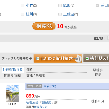
小竹
鯰田
浦田
(2)
(3)
桂川
上穂波
)
(3)
(2)
10
件が該当
並び順：
外観
/
間取り図
価格
駅徒歩
停歩
交通 / 所在地
間取り/面積
立岩戸建
中古一戸建
890
万円
徒歩16分
筑豊本線
「
新飯塚
」駅
6LDK
福岡県
飯塚市
立岩