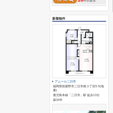
件が該当
新着物件
アムール二日市
福岡県筑紫野市二日市南３丁目5-5(地
番)
鹿児島本線「二日市」駅 徒歩13分
築34年