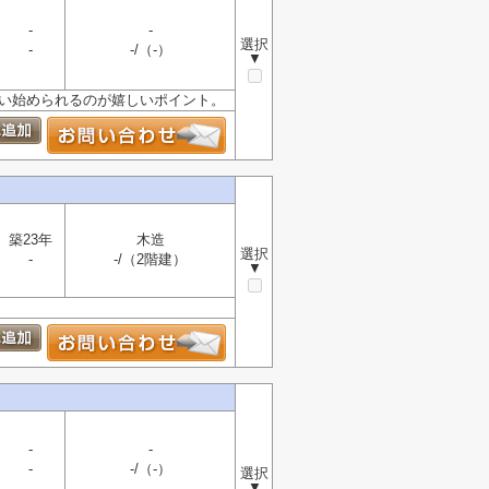
-
-
選択
-
-/（-）
▼
使い始められるのが嬉しいポイント。
築23年
木造
選択
-
-/（2階建）
▼
-
-
-
-/（-）
選択
▼