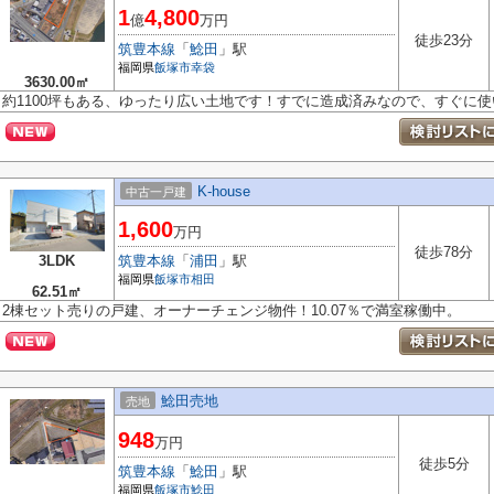
1
4,800
億
万円
徒歩23分
筑豊本線
「
鯰田
」駅
福岡県
飯塚市
幸袋
3630.00㎡
約1100坪もある、ゆったり広い土地です！すでに造成済みなので、すぐに
K-house
中古一戸建
1,600
万円
徒歩78分
3LDK
筑豊本線
「
浦田
」駅
福岡県
飯塚市
相田
62.51㎡
2棟セット売りの戸建、オーナーチェンジ物件！10.07％で満室稼働中。
鯰田売地
売地
948
万円
徒歩5分
筑豊本線
「
鯰田
」駅
福岡県
飯塚市
鯰田