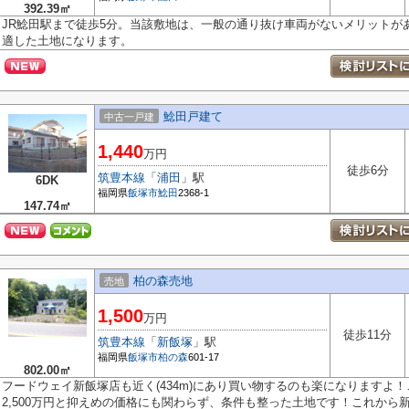
392.39㎡
JR鯰田駅まで徒歩5分。当該敷地は、一般の通り抜け車両がないメリットが
適した土地になります。
鯰田戸建て
中古一戸建
1,440
万円
徒歩6分
筑豊本線
「
浦田
」駅
6DK
福岡県
飯塚市
鯰田
2368-1
147.74㎡
柏の森売地
売地
1,500
万円
徒歩11分
筑豊本線
「
新飯塚
」駅
福岡県
飯塚市
柏の森
601-17
802.00㎡
フードウェイ新飯塚店も近く(434m)にあり買い物するのも楽になりますよ！
2,500万円と抑えめの価格にも関わらず、条件も整った土地です！これから新.