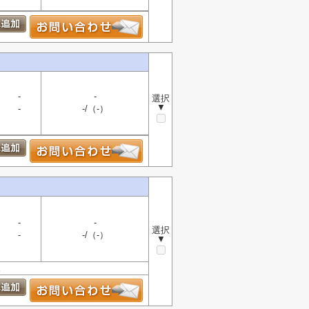
-
-
選択
▼
-
-/（-）
-
-
選択
-
-/（-）
▼
。