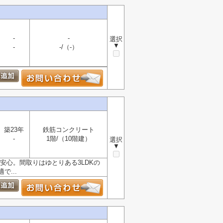
-
-
選択
▼
-
-/（-）
築23年
鉄筋コンクリート
-
1階/（10階建）
選択
▼
安心。間取りはゆとりある3LDKの
...