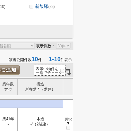
新飯塚
(10)
(23)
表示件数：
10
1-10
該当公開件数
件
件表示
表示中物件を
一括でチェック
築年数
構造
方位
所在階 / （階建）
築41年
木造
選択
▼
-
-/（2階建）