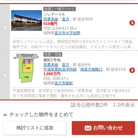
売買｜一棟アパート
ソレアードA
筑豊本線
「
直方
」駅 徒歩30分
610億円
間取:
1LDK/417.36㎡
福岡県
直方市
大字頓野
全室リノベーション済み。満室想定利回り9.5％のファミリータイプ収益
物件です。ゆめマートやコンビニが徒歩圏内、イオンモール直方へも車で
約5分の便利な住環境です。
売買｜売地
殿町2号地
筑豊本線
「
直方
」駅 徒歩8分
平成筑豊鉄道伊田線
「
南直方御殿口
」駅 徒歩12分
1,098万円
間取:
-/206.47㎡
福岡県
直方市
殿町
平成筑豊鉄道 直方駅まで徒歩約8分！筑豊本線 直方駅まで徒歩約10
分！生活環境◎電車で通勤・通学される方にも良好な立地です。
該当公開件数
2
件
1-2
件表示
チェックした物件をまとめて
検討リストに追加
お問い合わせ