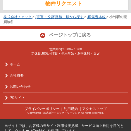
物件リクエスト
株式会社チェック
>
(売買・投資)路線・駅から探す
>
JR筑豊本線
>
小竹駅の売
買物件
ページトップに戻る
営業時間:10:00～18:00
定休日:毎週水曜日・年末年始・夏季休暇・ＧＷ
ホーム
会社概要
お問い合わせ
PCサイト
プライバシーポリシー
利用規約
｜アクセスマップ
｜
Copyright(c) 株式会社チェック・リーシング All rights reserved.
当サイトでは、お客様の当サイト利用状況把握、サービス向上検討を目的と
して、クッキー（Cookie）を使用しています。