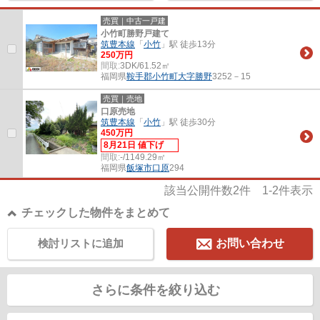
売買｜中古一戸建
小竹町勝野戸建て
筑豊本線
「
小竹
」駅 徒歩13分
250万円
間取:
3DK/61.52㎡
福岡県
鞍手郡小竹町
大字勝野
3252－15
売買｜売地
口原売地
筑豊本線
「
小竹
」駅 徒歩30分
450万円
8月21日 値下げ
間取:
-/1149.29㎡
福岡県
飯塚市
口原
294
該当公開件数
2
件
1-2
件表示
チェックした物件をまとめて
検討リストに追加
お問い合わせ
さらに条件を絞り込む