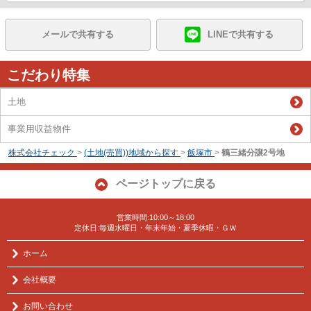
メールで共有する
LINEで共有する
こだわり特集
土地
事業用収益物件
株式会社チェック
>
(土地(売買))地域から探す
>
飯塚市
>
鶴三緒分譲2号地
ページトップに戻る
営業時間:10:00～18:00
定休日:毎週水曜日・年末年始・夏季休暇・ＧＷ
ホーム
会社概要
お問い合わせ