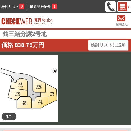
0
1
検討リスト
最近見た物件
お問合せ
鶴三緒分譲2号地
価格
838.75
万円
検討リストに追加
1/1