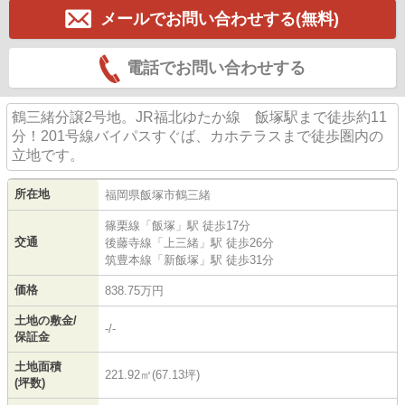
メールでお問い合わせする(無料)
電話でお問い合わせする
鶴三緒分譲2号地。JR福北ゆたか線 飯塚駅まで徒歩約11
分！201号線バイパスすぐば、カホテラスまで徒歩圏内の
立地です。
所在地
福岡県
飯塚市
鶴三緒
篠栗線
「
飯塚
」駅 徒歩17分
交通
後藤寺線
「
上三緒
」駅 徒歩26分
筑豊本線
「
新飯塚
」駅 徒歩31分
価格
838.75万円
土地の敷金/
-/-
保証金
土地面積
221.92㎡(67.13坪)
(坪数)