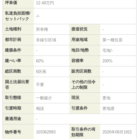
坪単価
12.49万円
私道負担面積/
-/-
セットバック
土地権利
接道状況
所有権
-
都市計画
用途地域
非線引区域
第一種住居
建築条件
地目/地勢
-
宅地/-
建ぺい率
容積率
60%
200%
総区画数
販売区画数
6区画
-
国土法届出要
その他の法令
不要
-
否
上の制限
取引態様
現況
一般媒介
更地
引渡時期
引渡条件
相談
更地渡
最適用途
-
取引条件の有
物件番号
103362993
2026年08月18日
効期限