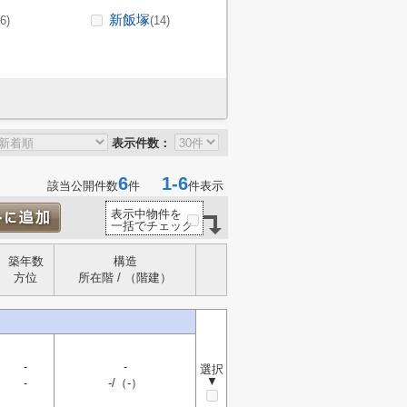
新飯塚
(6)
(14)
表示件数：
6
1-6
該当公開件数
件
件表示
表示中物件を
一括でチェック
築年数
構造
方位
所在階 / （階建）
-
-
選択
▼
-
-/（-）