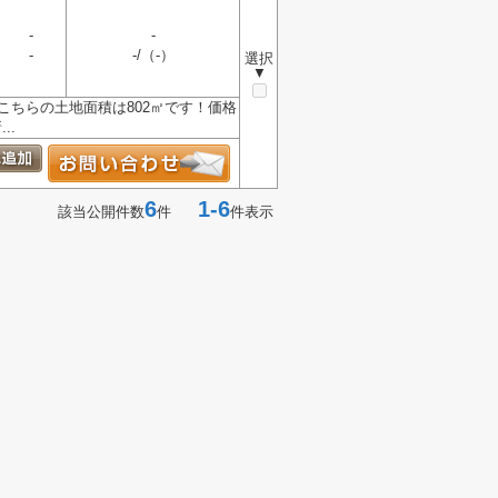
-
-
-
-/（-）
選択
▼
こちらの土地面積は802㎡です！価格
..
6
1-6
該当公開件数
件
件表示