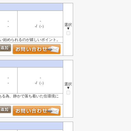
-
-
選択
-
-/（-）
▼
使い始められるのが嬉しいポイント。
-
-
-
-/（-）
選択
▼
ある為、静かで落ち着いた住環境に