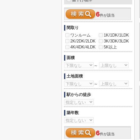
6
件が該当
間取り
ワンルーム
1K/1DK/1LDK
2K/2DK/2LDK
3K/3DK/3LDK
4K/4DK/4LDK
5K以上
面積
～
土地面積
～
駅からの徒歩
築年数
6
件が該当