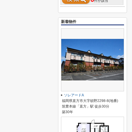
件が該当
新着物件
ソレアードA
福岡県直方市大字頓野2298-8(地番)
筑豊本線「直方」駅 徒歩30分
築30年