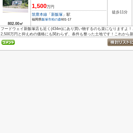
1,500
万円
徒歩11分
筑豊本線
「
新飯塚
」駅
福岡県
飯塚市
柏の森
601-17
802.00㎡
フードウェイ新飯塚店も近く(434m)にあり買い物するのも楽になりますよ！
2,500万円と抑えめの価格にも関わらず、条件も整った土地です！これから新.