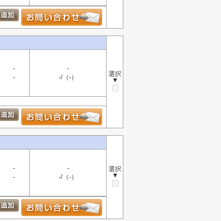
-
-
選択
-
-/（-）
▼
。
-
-
選択
▼
-
-/（-）