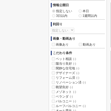
情報公開日
指定しない
本日
3日以内
1週間以内
利回り
画像・動画あり
画像あり
動画あり
こだわり条件
ペット相談
(-)
陽当り良好
(-)
閑静な住宅地
(-)
デザイナーズ
(-)
リフォーム済
(-)
リノベーション済
(-)
眺望良好
(-)
メゾネット
(-)
ベランダ
(-)
バルコニー
(-)
ルーフバルコニー
(-)
オール電化
(-)