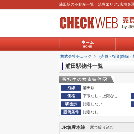
株式会社チェック
>
(売買・投資)路線
浦田駅物件一覧
沿線
浦田駅
価格
下限なし～上限なし
駅徒歩
指定しない
設備条件
指定なし
JR筑豊本線
駅で絞り込む