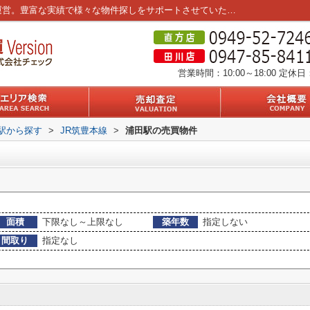
浦田駅の不動産一覧｜筑豊エリア3店舗を運営。豊富な実績で様々な物件探しをサポートさせていただきます。
営業時間：10:00～18:00
定休日
・駅から探す
>
JR筑豊本線
>
浦田駅の売買物件
面積
下限なし～上限なし
築年数
指定しない
間取り
指定なし