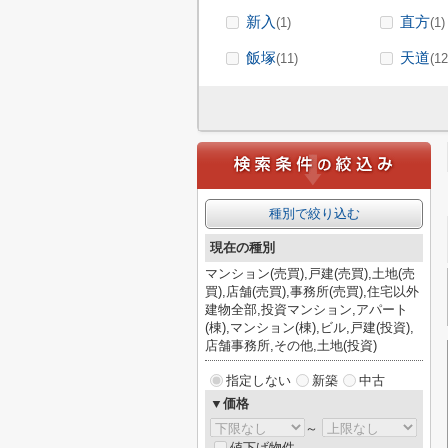
新入
直方
(1)
(1)
飯塚
天道
(11)
(12
種別で絞り込む
現在の種別
マンション(売買),戸建(売買),土地(売
買),店舗(売買),事務所(売買),住宅以外
建物全部,投資マンション,アパート
(棟),マンション(棟),ビル,戸建(投資),
店舗事務所,その他,土地(投資)
指定しない
新築
中古
▼価格
～
値下げ物件