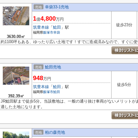
幸袋33-1売地
売地
1
4,800
億
万円
徒歩23分
筑豊本線
「
鯰田
」駅
福岡県
飯塚市
幸袋
3630.00㎡
約1100坪もある、ゆったり広い土地です！すでに造成済みなので、すぐに
鯰田売地
売地
948
万円
徒歩5分
筑豊本線
「
鯰田
」駅
福岡県
飯塚市
鯰田
392.39㎡
JR鯰田駅まで徒歩5分。当該敷地は、一般の通り抜け車両がないメリットが
適した土地になります。
柏の森売地
売地