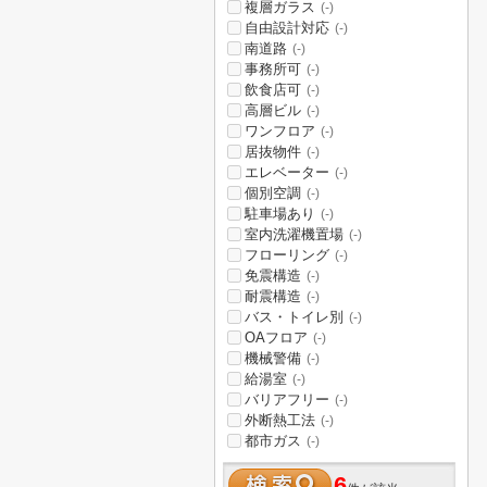
複層ガラス
(-)
自由設計対応
(-)
南道路
(-)
事務所可
(-)
飲食店可
(-)
高層ビル
(-)
ワンフロア
(-)
居抜物件
(-)
エレベーター
(-)
個別空調
(-)
駐車場あり
(-)
室内洗濯機置場
(-)
フローリング
(-)
免震構造
(-)
耐震構造
(-)
バス・トイレ別
(-)
OAフロア
(-)
機械警備
(-)
給湯室
(-)
バリアフリー
(-)
外断熱工法
(-)
都市ガス
(-)
6