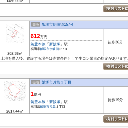
1486.00㎡
飯塚市伊岐須157-4
売地
612
万円
徒歩36分
筑豊本線
「
新飯塚
」駅
福岡県
飯塚市
伊岐須
157-4
202.36㎡
土地を購入後、建設する場合は売買条件として生コン業者の指定があります
飯塚市片島３丁目
売地
1
億円
徒歩19分
筑豊本線
「
新飯塚
」駅
福岡県
飯塚市
片島
３丁目
2617.44㎡