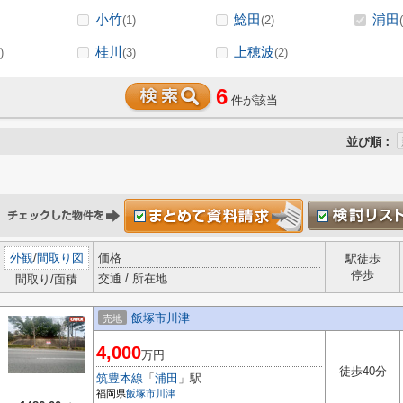
小竹
鯰田
浦田
(1)
(2)
桂川
上穂波
)
(3)
(2)
6
件が該当
並び順：
外観
/
間取り図
価格
駅徒歩
停歩
交通 / 所在地
間取り/面積
飯塚市川津
売地
4,000
万円
徒歩40分
筑豊本線
「
浦田
」駅
福岡県
飯塚市
川津