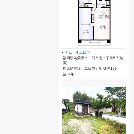
アムール二日市
福岡県筑紫野市二日市南３丁目5-5(地
番)
鹿児島本線「二日市」駅 徒歩13分
築34年