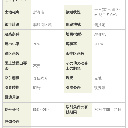
一方(南 公道 2.6
土地権利
所有権
接道状況
m 間口 5.0m)
都市計画
用途地域
非線引区域
無指定
建築条件
地目/地勢
-
雑種地/-
建ぺい率
容積率
70%
200%
総区画数
販売区画数
-
-
国土法届出要
その他の法令
不要
-
否
上の制限
取引態様
現況
専任媒介
更地
引渡時期
引渡条件
即時
現況渡
最適用途
-
取引条件の有
物件番号
95077287
2026年08月21日
効期限
設備条件