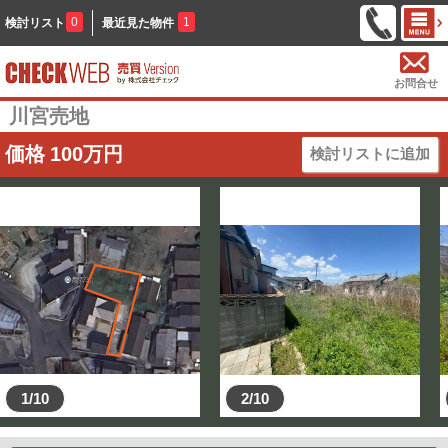
0
1
検討リスト
最近見た物件
お問合せ
川宮売地
価格
100
万円
検討リストに追加
1/10
2/10