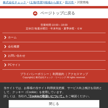
株式会社チェック
>
(土地(売買))地域から探す
>
田川市
>
川宮売地
ページトップに戻る
営業時間:10:00～18:00
定休日:毎週水曜日・年末年始・夏季休暇・ＧＷ
ホーム
会社概要
お問い合わせ
PCサイト
プライバシーポリシー
利用規約
｜アクセスマップ
｜
Copyright(c) 株式会社チェック・リーシング All rights reserved.
当サイトでは、お客様の当サイト利用状況把握、サービス向上検討を目的と
して、クッキー（Cookie）を使用しています。
詳しくは、当社の
「Cookieの取扱いについて」
をご確認ください。
閉じる