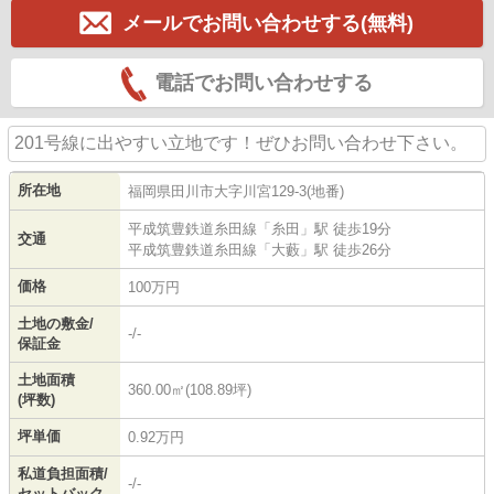
メールでお問い合わせする(無料)
電話でお問い合わせする
201号線に出やすい立地です！ぜひお問い合わせ下さい。
所在地
福岡県
田川市
大字川宮
129-3(地番)
平成筑豊鉄道糸田線
「
糸田
」駅 徒歩19分
交通
平成筑豊鉄道糸田線
「
大藪
」駅 徒歩26分
価格
100万円
土地の敷金/
-/-
保証金
土地面積
360.00㎡(108.89坪)
(坪数)
坪単価
0.92万円
私道負担面積/
-/-
セットバック