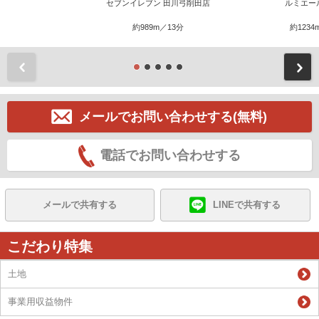
セブンイレブン 田川弓削田店
ルミエー
約989m／13分
約1234
前
メールでお問い合わせする(無料)
電話でお問い合わせする
メールで共有する
LINEで共有する
こだわり特集
土地
事業用収益物件