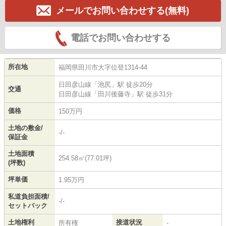
メールでお問い合わせする(無料)
電話でお問い合わせする
所在地
福岡県
田川市
大字位登
1314-44
日田彦山線
「
池尻
」駅 徒歩20分
交通
日田彦山線
「
田川後藤寺
」駅 徒歩31分
価格
150万円
土地の敷金/
-/-
保証金
土地面積
254.58㎡(77.01坪)
(坪数)
坪単価
1.95万円
私道負担面積/
-/-
セットバック
土地権利
接道状況
所有権
-