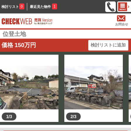
0
1
検討リスト
最近見た物件
お問合せ
位登土地
価格
150
万円
検討リストに追加
1/3
2/3