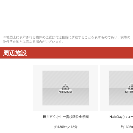
※地図上に表示される物件の位置は付近住所に所在することを表すものであり、実際の
物件所在地とは異なる場合がございます。
周辺施設
田川市立小中一貫校猪位金学園
HalloDay(ハ
約1369m／18分
約1325