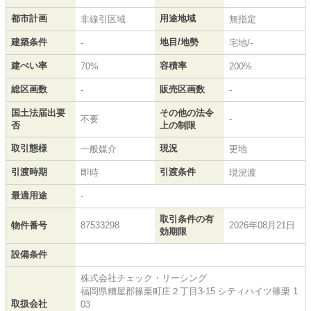
都市計画
用途地域
非線引区域
無指定
建築条件
地目/地勢
-
宅地/-
建ぺい率
容積率
70%
200%
総区画数
販売区画数
-
-
国土法届出要
その他の法令
不要
-
否
上の制限
取引態様
現況
一般媒介
更地
引渡時期
引渡条件
即時
現況渡
最適用途
-
取引条件の有
物件番号
87533298
2026年08月21日
効期限
設備条件
株式会社チェック・リーシング
福岡県糟屋郡篠栗町庄２丁目3-15 シティハイツ篠栗 1
取扱会社
03