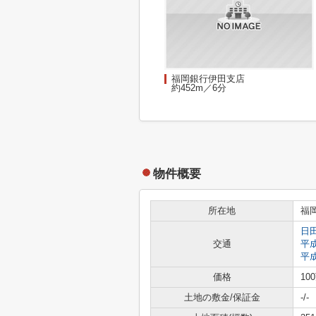
福岡銀行伊田支店
約452m／6分
物件概要
所在地
福
日
交通
平
平
価格
10
土地の敷金/保証金
-/-