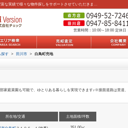
白鳥町売地｜｜筑豊エリア3店舗を運営。豊富な実績で様々な物件探しをサポートさせていただきます。
営業時間：10:00～18:00
定休日
ら探す
>
田川市
>
白鳥町売地
一部家庭菜園も可能で、ゆとりある暮らしを実現できます♪※接面道路は里道
所在地/交通
土地面積/坪数
351.00㎡