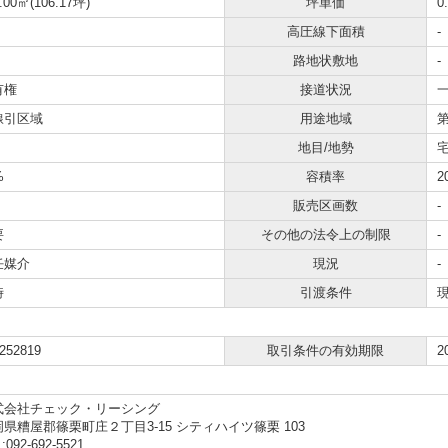
.00㎡(106.17坪)
坪単価
0
高圧線下面積
-
路地状敷地
-
有権
接道状況
一
線引区域
用途地域
地目/地勢
宅
%
容積率
2
販売区画数
-
要
その他の法令上の制限
-
任媒介
現況
-
時
引渡条件
252819
取引条件の有効期限
2
式会社チェック・リーシング
県糟屋郡篠栗町庄２丁目3-15 シティハイツ篠栗 103
:092-692-5521