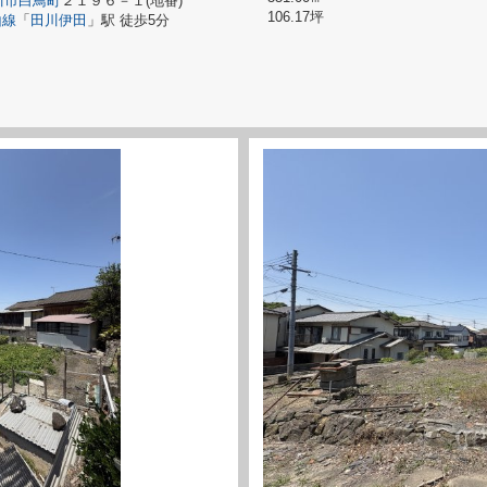
川市
白鳥町
２１９６－１(地番)
106.17坪
山線
「
田川伊田
」駅 徒歩5分