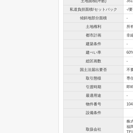
土地面積(坪数)
351
私道負担面積/セットバック
-/要
傾斜地部分面積
-
土地権利
所
都市計画
非
建築条件
-
建ぺい率
60
総区画数
-
国土法届出要否
不
取引態様
専
引渡時期
即
最適用途
-
物件番号
104
設備条件
株
福岡
取扱会社
TEL