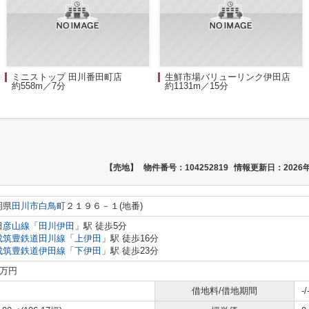
ミニストップ 田川番田町店
生鮮市場バリューリンク伊田店
約558m／7分
約1131m／15分
【売地】
物件番号：104252819
情報更新日：2026年
岡県
田川市
白鳥町
２１９６－１(地番)
田彦山線
「
田川伊田
」駅 徒歩5分
成筑豊鉄道田川線
「
上伊田
」駅 徒歩16分
成筑豊鉄道伊田線
「
下伊田
」駅 徒歩23分
0万円
借地料/借地期間
-/