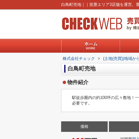
株式会社チェック
>
(土地(売買))地域か
白鳥町売地
物件紹介
駅徒歩圏内の約100坪の広々敷地！
必要です。
価格