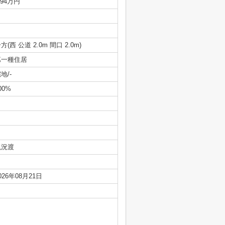
.94万円
方(西 公道 2.0m 間口 2.0m)
第一種住居
地/-
00%
現況渡
026年08月21日