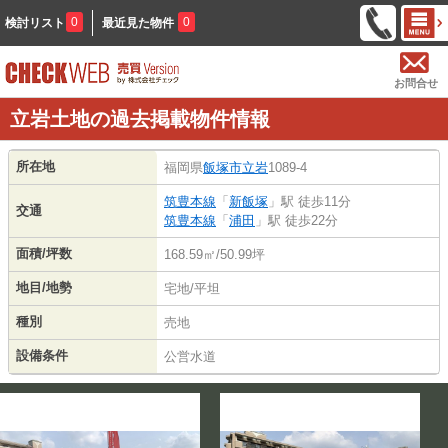
0
0
検討リスト
最近見た物件
お問合せ
立岩土地の過去掲載物件情報
所在地
福岡県
飯塚市
立岩
1089-4
筑豊本線
「
新飯塚
」駅 徒歩11分
交通
筑豊本線
「
浦田
」駅 徒歩22分
面積/坪数
168.59㎡/50.99坪
地目/地勢
宅地/平坦
種別
売地
設備条件
公営水道