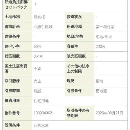
私道負担面積/
-/-
セットバック
土地権利
接道状況
所有権
-
都市計画
用途地域
非線引区域
第一種住居
建築条件
地目/地勢
-
宅地/平坦
建ぺい率
容積率
60%
200%
総区画数
販売区画数
3区画
-
国土法届出要
その他の法令
不要
-
否
上の制限
取引態様
現況
売主
更地
引渡時期
引渡条件
相談
更地渡
最適用途
住宅用地
取引条件の有
物件番号
103904962
2026年08月21日
効期限
設備条件
公営水道