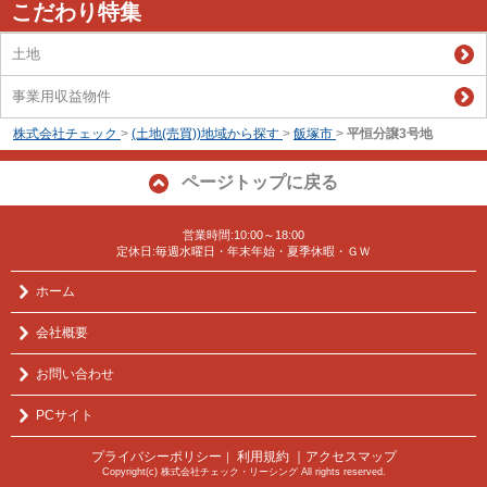
こだわり特集
土地
事業用収益物件
株式会社チェック
>
(土地(売買))地域から探す
>
飯塚市
>
平恒分譲3号地
ページトップに戻る
営業時間:10:00～18:00
定休日:毎週水曜日・年末年始・夏季休暇・ＧＷ
ホーム
会社概要
お問い合わせ
PCサイト
プライバシーポリシー
利用規約
｜アクセスマップ
｜
Copyright(c) 株式会社チェック・リーシング All rights reserved.