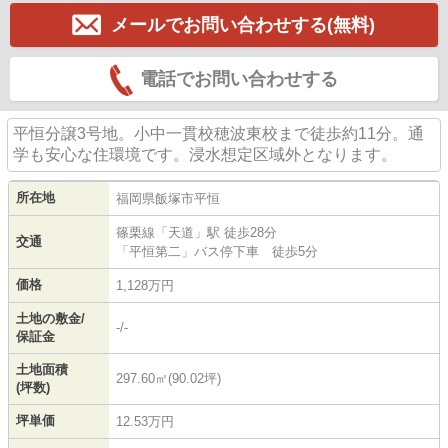
メールでお問い合わせする(無料)
電話でお問い合わせする
平恒分譲3号地。小中一貫校穂波東校まで徒歩約11分。通
学も安心な住環境です。浸水想定区域外となります。
所在地
福岡県
飯塚市
平恒
篠栗線
「
天道
」駅 徒歩28分
交通
「平恒第二」バス停下車 徒歩5分
価格
1,128万円
土地の敷金/
-/-
保証金
土地面積
297.60㎡(90.02坪)
(坪数)
坪単価
12.53万円