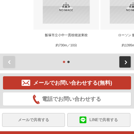
飯塚市立小中一貫校穂波東校
ローソン 
約730m／10分
約1395
前
メールでお問い合わせする(無料)
電話でお問い合わせする
メールで共有する
LINEで共有する