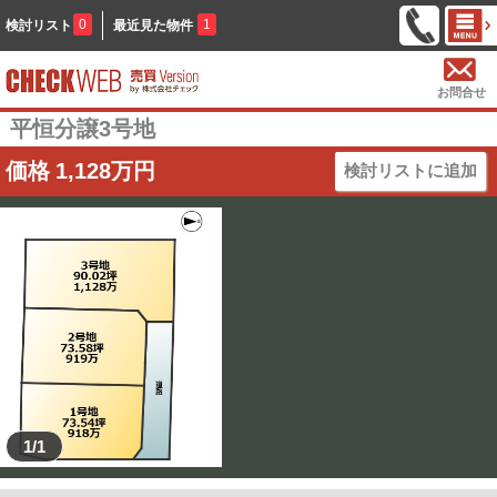
0
1
検討リスト
最近見た物件
お問合せ
平恒分譲3号地
価格
1,128
万円
検討リストに追加
1/1