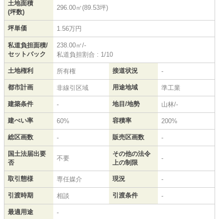
土地面積
296.00㎡(89.53坪)
(坪数)
坪単価
1.56万円
私道負担面積/
238.00㎡/-
セットバック
私道負担割合 : 1/10
土地権利
接道状況
所有権
-
都市計画
用途地域
非線引区域
準工業
建築条件
地目/地勢
-
山林/-
建ぺい率
容積率
60%
200%
総区画数
販売区画数
-
-
国土法届出要
その他の法令
不要
-
否
上の制限
取引態様
現況
専任媒介
-
引渡時期
引渡条件
相談
-
最適用途
-