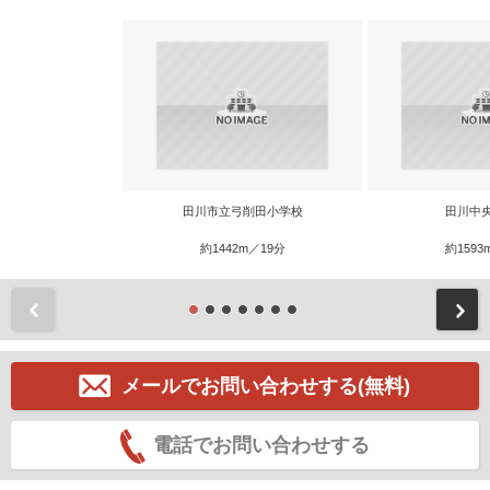
田川市立弓削田小学校
田川中
約1442m／19分
約1593
前
メールでお問い合わせする(無料)
電話でお問い合わせする