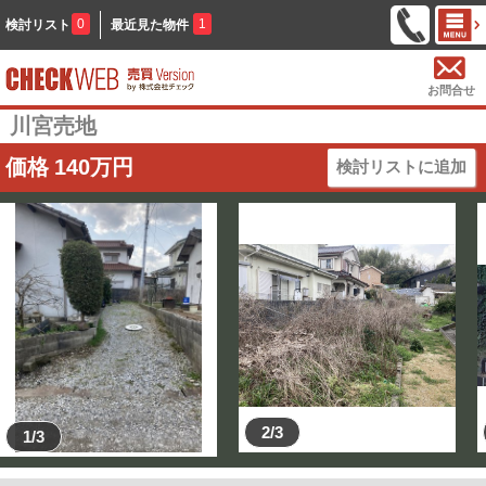
0
1
検討リスト
最近見た物件
お問合せ
川宮売地
価格
140
万円
検討リストに追加
2/3
1/3