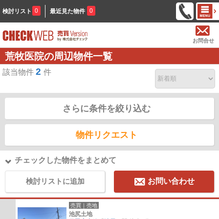
0
0
検討リスト
最近見た物件
お問合せ
荒牧医院の周辺物件一覧
2
該当物件
件
さらに条件を絞り込む
物件リクエスト
チェックした物件をまとめて
検討リストに追加
お問い合わせ
売買｜売地
池尻土地