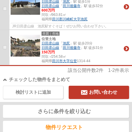
日田彦山線
「
池尻
」駅 徒歩1分
日田彦山線
「
田川後藤寺
」駅 徒歩32分
600万円
間取:
-/963.81㎡
福岡県
田川郡川崎町
大字池尻
JR日田彦山線 池尻駅すぐそば！ぜひお問い合わせ下さい。
売買｜売地
位登土地
日田彦山線
「
池尻
」駅 徒歩20分
日田彦山線
「
田川後藤寺
」駅 徒歩31分
150万円
間取:
-/254.58㎡
福岡県
田川市
大字位登
1314-44
該当公開件数
2
件
1-2
件表示
チェックした物件をまとめて
検討リストに追加
お問い合わせ
さらに条件を絞り込む
物件リクエスト