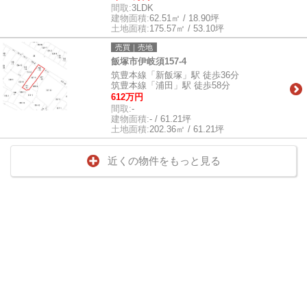
間取:
3LDK
建物面積:
62.51㎡ / 18.90坪
土地面積:
175.57㎡ / 53.10坪
売買｜売地
飯塚市伊岐須157-4
筑豊本線「新飯塚」駅 徒歩36分
筑豊本線「浦田」駅 徒歩58分
612万円
間取:
-
建物面積:
- / 61.21坪
土地面積:
202.36㎡ / 61.21坪
近くの物件をもっと見る