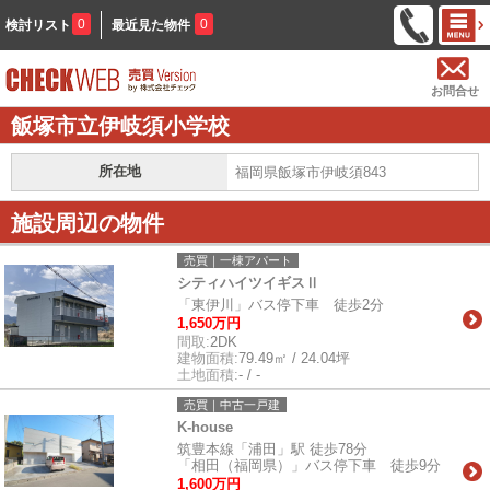
0
0
検討リスト
最近見た物件
お問合せ
飯塚市立伊岐須小学校
所在地
福岡県飯塚市伊岐須843
施設周辺の物件
売買｜一棟アパート
シティハイツイギスⅡ
「東伊川」バス停下車 徒歩2分
1,650万円
間取:
2DK
建物面積:
79.49㎡ / 24.04坪
土地面積:
- / -
売買｜中古一戸建
K-house
筑豊本線「浦田」駅 徒歩78分
「相田（福岡県）」バス停下車 徒歩9分
1,600万円