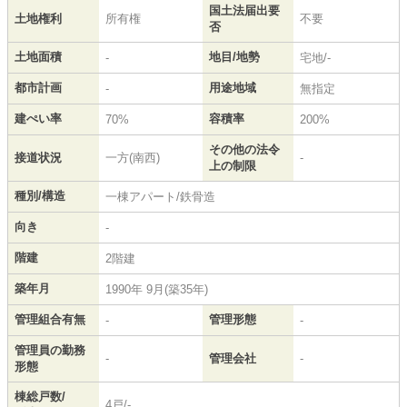
国土法届出要
土地権利
所有権
不要
否
土地面積
地目/地勢
-
宅地/-
都市計画
用途地域
-
無指定
建ぺい率
容積率
70%
200%
その他の法令
接道状況
一方(南西)
-
上の制限
種別/構造
一棟アパート/鉄骨造
向き
-
階建
2階建
築年月
1990年 9月(築35年)
管理組合有無
管理形態
-
-
管理員の勤務
-
管理会社
-
形態
棟総戸数/
4戸/-