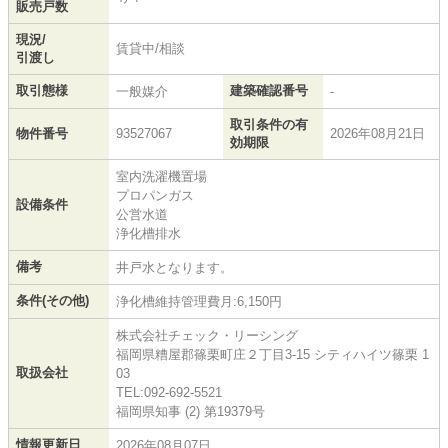
販売戸数
現況/
賃貸中/相談
引渡し
取引態様
建築確認番号
一般媒介
-
取引条件の有
物件番号
93527067
2026年08月21日
効期限
室内洗濯機置場
プロパンガス
設備条件
公営水道
浄化槽排水
備考
井戸水となります。
条件(その他)
浄化槽維持管理費月:6,150円
株式会社チェック・リーシング
福岡県糟屋郡篠栗町庄２丁目3-15 シティハイツ篠栗 1
取扱会社
03
TEL:092-692-5521
福岡県知事 (2) 第19379号
情報更新日
2026年08月07日