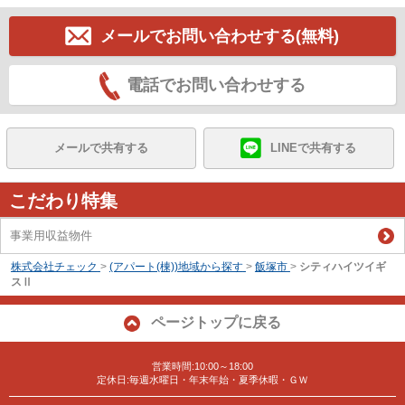
メールでお問い合わせする(無料)
電話でお問い合わせする
メールで共有する
LINEで共有する
こだわり特集
事業用収益物件
株式会社チェック
>
(アパート(棟))地域から探す
>
飯塚市
>
シティハイツイギ
スⅡ
ページトップに戻る
営業時間:10:00～18:00
定休日:毎週水曜日・年末年始・夏季休暇・ＧＷ