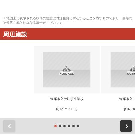
※地図上に表示される物件の位置は付近住所に所在することを表すものであり、実際の
物件所在地とは異なる場合がございます。
周辺施設
飯塚市立伊岐須小学校
飯塚市立
約721m／10分
約493
前