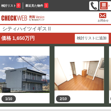
0
1
検討リスト
最近見た物件
お問合せ
シティハイツイギスⅡ
価格
1,650
万円
検討リストに追加
1/10
2/10