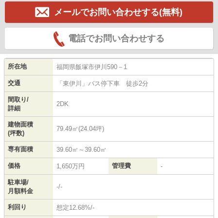
メールでお問い合わせする(無料)
電話でお問い合わせする
所在地
福岡県
飯塚市
伊川
590－1
交通
「東伊川」バス停下車 徒歩2分
間取り/
2DK
詳細
建物面積
79.49㎡(24.04坪)
(坪数)
専有面積
39.60㎡～39.60㎡
価格
管理費
1,650万円
-
駐車場/
-/-
月額料金
利回り
想定12.68%/-