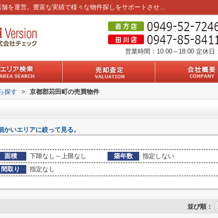
京都郡苅田町の不動産一覧｜筑豊エリア3店舗を運営。豊富な実績で様々な物件探しをサポートさせていただきます。
営業時間：10:00～18:00
定休日
から探す
>
京都郡苅田町の売買物件
細かいエリアに絞って見る。
面積
下限なし～上限なし
築年数
指定しない
間取り
指定なし
並び順：