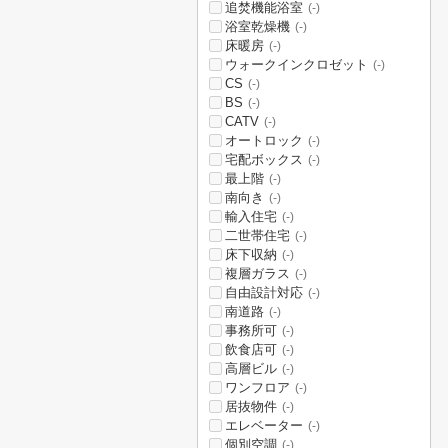
追焚機能浴室
(-)
浴室乾燥機
(-)
床暖房
(-)
ウォークインクロゼット
(-)
CS
(-)
BS
(-)
CATV
(-)
オートロック
(-)
宅配ボックス
(-)
最上階
(-)
南向き
(-)
輸入住宅
(-)
二世帯住宅
(-)
床下収納
(-)
複層ガラス
(-)
自由設計対応
(-)
南道路
(-)
事務所可
(-)
飲食店可
(-)
高層ビル
(-)
ワンフロア
(-)
居抜物件
(-)
エレベーター
(-)
個別空調
(-)