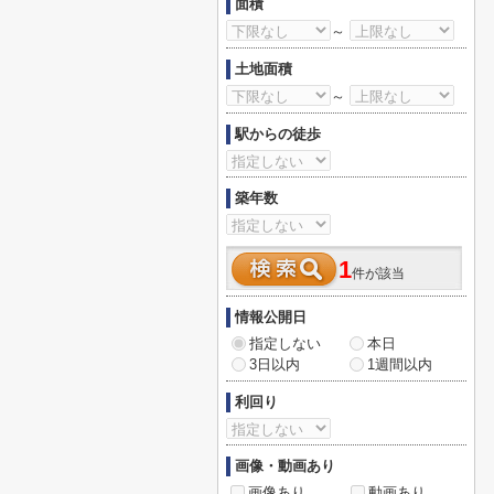
面積
～
土地面積
～
駅からの徒歩
築年数
1
件が該当
情報公開日
指定しない
本日
3日以内
1週間以内
利回り
画像・動画あり
画像あり
動画あり