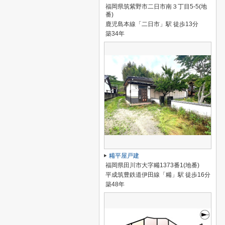
福岡県筑紫野市二日市南３丁目5-5(地
番)
鹿児島本線「二日市」駅 徒歩13分
築34年
糒平屋戸建
福岡県田川市大字糒1373番1(地番)
平成筑豊鉄道伊田線「糒」駅 徒歩16分
築48年