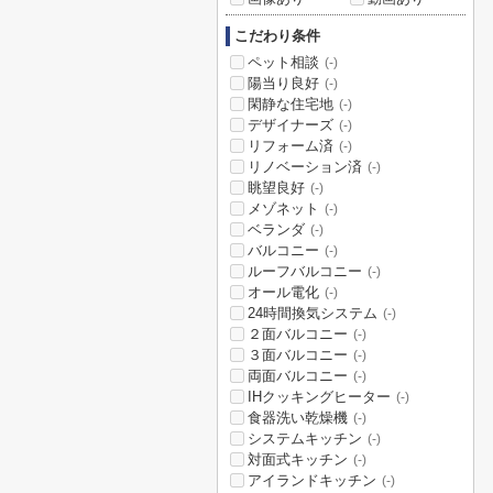
こだわり条件
ペット相談
(-)
陽当り良好
(-)
閑静な住宅地
(-)
デザイナーズ
(-)
リフォーム済
(-)
リノベーション済
(-)
眺望良好
(-)
メゾネット
(-)
ベランダ
(-)
バルコニー
(-)
ルーフバルコニー
(-)
オール電化
(-)
24時間換気システム
(-)
２面バルコニー
(-)
３面バルコニー
(-)
両面バルコニー
(-)
IHクッキングヒーター
(-)
食器洗い乾燥機
(-)
システムキッチン
(-)
対面式キッチン
(-)
アイランドキッチン
(-)