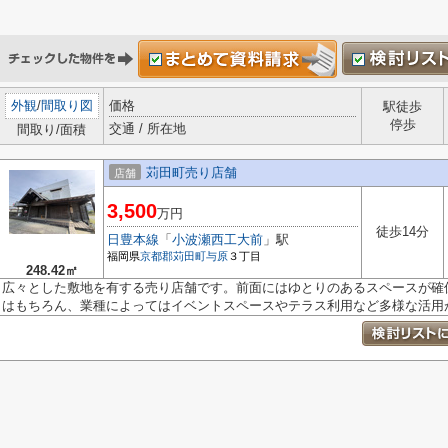
外観
/
間取り図
価格
駅徒歩
停歩
交通 / 所在地
間取り/面積
苅田町売り店舗
店舗
3,500
万円
徒歩14分
日豊本線
「
小波瀬西工大前
」駅
福岡県
京都郡苅田町
与原
３丁目
248.42㎡
広々とした敷地を有する売り店舗です。前面にはゆとりのあるスペースが確
はもちろん、業種によってはイベントスペースやテラス利用など多様な活用が.