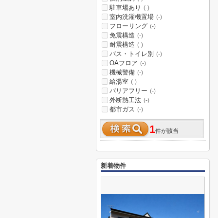
駐車場あり
(-)
室内洗濯機置場
(-)
フローリング
(-)
免震構造
(-)
耐震構造
(-)
バス・トイレ別
(-)
OAフロア
(-)
機械警備
(-)
給湯室
(-)
バリアフリー
(-)
外断熱工法
(-)
都市ガス
(-)
1
件が該当
新着物件