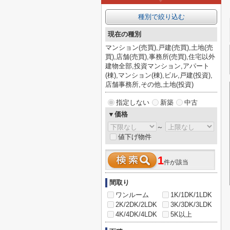
種別で絞り込む
現在の種別
マンション(売買),戸建(売買),土地(売
買),店舗(売買),事務所(売買),住宅以外
建物全部,投資マンション,アパート
(棟),マンション(棟),ビル,戸建(投資),
店舗事務所,その他,土地(投資)
指定しない
新築
中古
▼価格
～
値下げ物件
1
件が該当
間取り
ワンルーム
1K/1DK/1LDK
2K/2DK/2LDK
3K/3DK/3LDK
4K/4DK/4LDK
5K以上