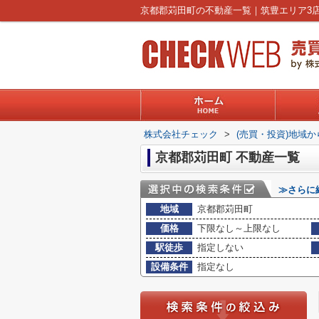
株式会社チェック
>
(売買・投資)地域
京都郡苅田町 不動産一覧
≫さらに
地域
京都郡苅田町
価格
下限なし～上限なし
駅徒歩
指定しない
設備条件
指定なし