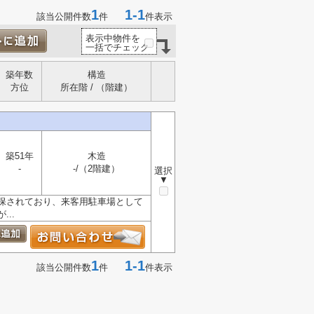
1
1-1
該当公開件数
件
件表示
表示中物件を
一括でチェック
築年数
構造
方位
所在階 / （階建）
築51年
木造
-
-/（2階建）
選択
▼
保されており、来客用駐車場として
..
1
1-1
該当公開件数
件
件表示