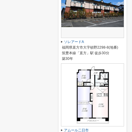
ソレアードA
福岡県直方市大字頓野2298-8(地番)
筑豊本線「直方」駅 徒歩30分
築30年
アムール二日市