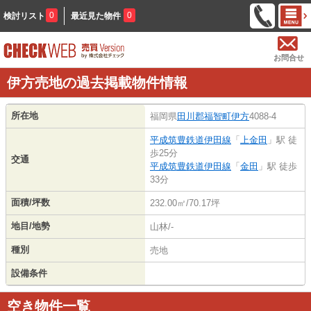
0
0
検討リスト
最近見た物件
お問合せ
伊方売地の過去掲載物件情報
所在地
福岡県
田川郡福智町
伊方
4088-4
平成筑豊鉄道伊田線
「
上金田
」駅 徒
歩25分
交通
平成筑豊鉄道伊田線
「
金田
」駅 徒歩
33分
面積/坪数
232.00㎡/70.17坪
地目/地勢
山林/-
種別
売地
設備条件
空き物件一覧