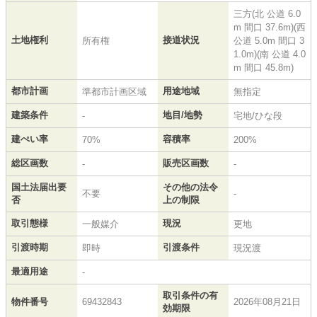
三方(北 公道 6.0
m 間口 37.6m)(西
土地権利
接道状況
所有権
公道 5.0m 間口 3
1.0m)(南 公道 4.0
m 間口 45.8m)
都市計画
用途地域
準都市計画区域
無指定
建築条件
地目/地勢
-
宅地/ひな段
建ぺい率
容積率
70%
200%
総区画数
販売区画数
-
-
国土法届出要
その他の法令
不要
-
否
上の制限
取引態様
現況
一般媒介
更地
引渡時期
引渡条件
即時
現況渡
最適用途
-
取引条件の有
物件番号
69432843
2026年08月21日
効期限