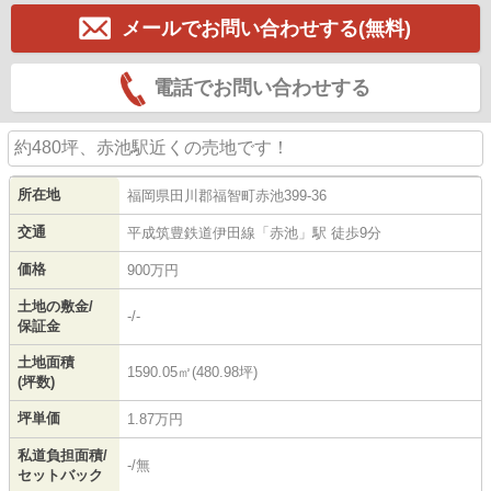
メールでお問い合わせする(無料)
電話でお問い合わせする
約480坪、赤池駅近くの売地です！
所在地
福岡県
田川郡福智町
赤池
399-36
交通
平成筑豊鉄道伊田線
「
赤池
」駅 徒歩9分
価格
900万円
土地の敷金/
-/-
保証金
土地面積
1590.05㎡(480.98坪)
(坪数)
坪単価
1.87万円
私道負担面積/
-/無
セットバック