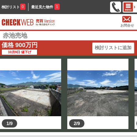
0
1
検討リスト
最近見た物件
お問合せ
赤池売地
価格
900
万円
検討リストに追加
10月9日 値下げ
1/9
2/9