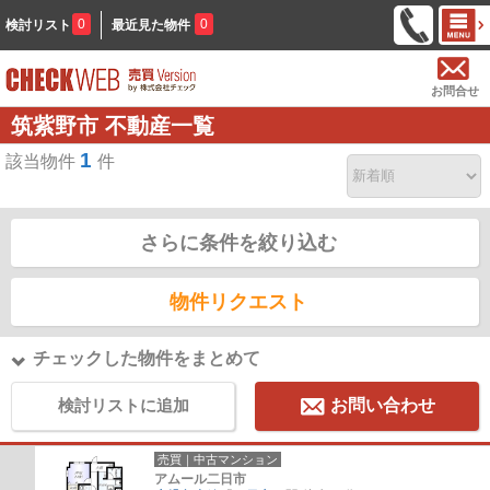
0
0
検討リスト
最近見た物件
お問合せ
筑紫野市 不動産一覧
1
該当物件
件
さらに条件を絞り込む
物件リクエスト
チェックした物件をまとめて
検討リストに追加
お問い合わせ
売買｜中古マンション
アムール二日市