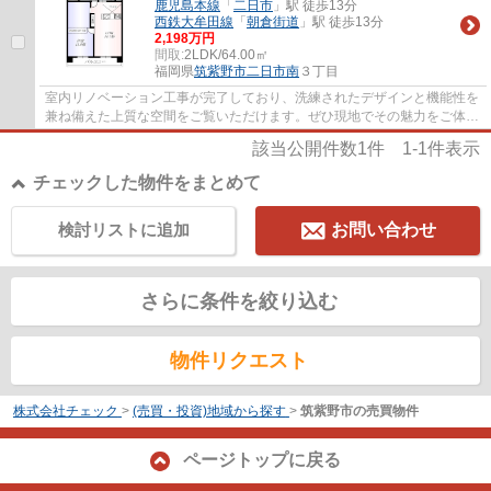
鹿児島本線
「
二日市
」駅 徒歩13分
西鉄大牟田線
「
朝倉街道
」駅 徒歩13分
2,198万円
間取:
2LDK/64.00㎡
福岡県
筑紫野市
二日市南
３丁目
室内リノベーション工事が完了しており、洗練されたデザインと機能性を
兼ね備えた上質な空間をご覧いただけます。ぜひ現地でその魅力をご体感
ください。
該当公開件数
1
件
1-1
件表示
チェックした物件をまとめて
検討リストに追加
お問い合わせ
さらに条件を絞り込む
物件リクエスト
株式会社チェック
>
(売買・投資)地域から探す
>
筑紫野市の売買物件
ページトップに戻る