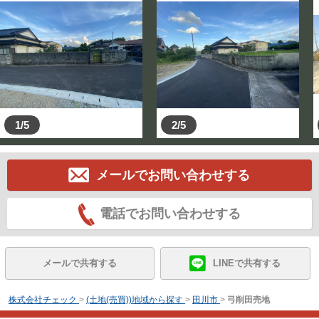
1/5
2/5
メールでお問い合わせする
電話でお問い合わせする
メールで共有する
LINEで共有する
株式会社チェック
>
(土地(売買))地域から探す
>
田川市
>
弓削田売地