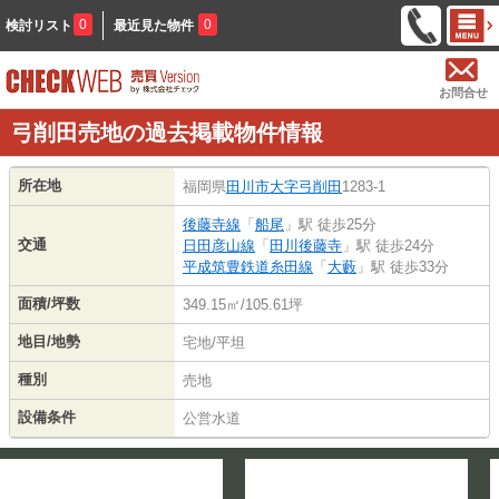
0
0
検討リスト
最近見た物件
お問合せ
弓削田売地の過去掲載物件情報
所在地
福岡県
田川市
大字弓削田
1283-1
後藤寺線
「
船尾
」駅 徒歩25分
交通
日田彦山線
「
田川後藤寺
」駅 徒歩24分
平成筑豊鉄道糸田線
「
大藪
」駅 徒歩33分
面積/坪数
349.15㎡/105.61坪
地目/地勢
宅地/平坦
種別
売地
設備条件
公営水道