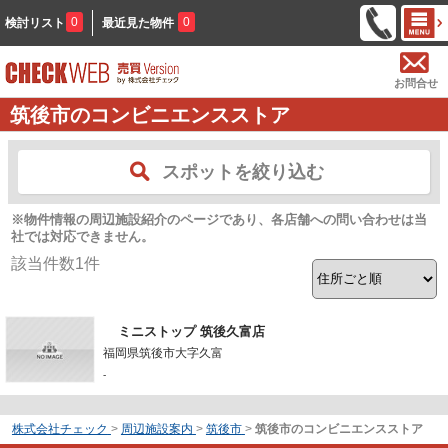
0
0
検討リスト
最近見た物件
お問合せ
筑後市のコンビニエンスストア
スポットを絞り込む
※物件情報の周辺施設紹介のページであり、各店舗への問い合わせは当
社では対応できません。
該当件数
1
件
ミニストップ 筑後久富店
福岡県筑後市大字久富
-
株式会社チェック
>
周辺施設案内
>
筑後市
>
筑後市のコンビニエンスストア