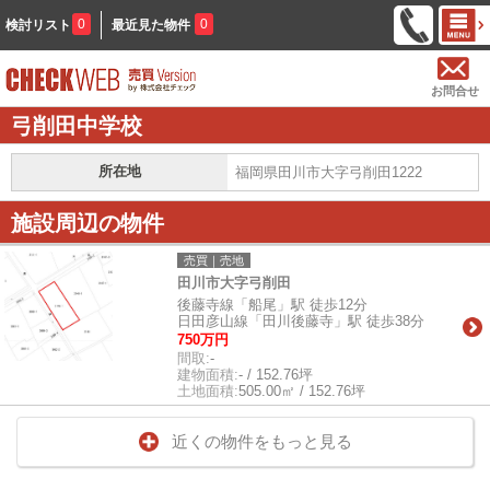
0
0
検討リスト
最近見た物件
お問合せ
弓削田中学校
所在地
福岡県田川市大字弓削田1222
施設周辺の物件
売買｜売地
田川市大字弓削田
後藤寺線「船尾」駅 徒歩12分
日田彦山線「田川後藤寺」駅 徒歩38分
750万円
間取:
-
建物面積:
- / 152.76坪
土地面積:
505.00㎡ / 152.76坪
近くの物件をもっと見る