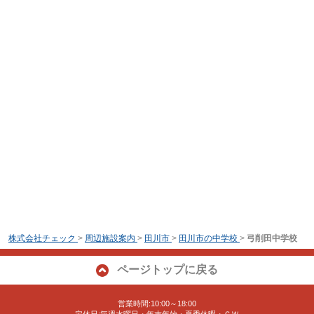
株式会社チェック
>
周辺施設案内
>
田川市
>
田川市の中学校
>
弓削田中学校
ページトップに戻る
営業時間:10:00～18:00
定休日:毎週水曜日・年末年始・夏季休暇・ＧＷ