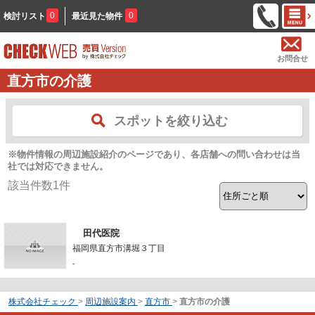
0
0
検討リスト
最近見た物件
お問合せ
直方市の介護
スポットを絞り込む
※物件情報の周辺施設紹介のページであり、各店舗への問い合わせは当
社では対応できません。
該当件数
1
件
田代医院
福岡県直方市溝堀３丁目
-
株式会社チェック
>
周辺施設案内
>
直方市
>
直方市の介護