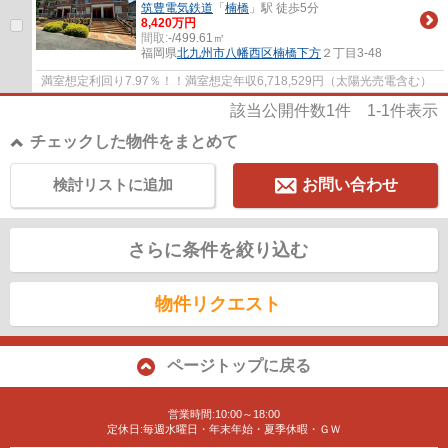
筑豊電気鉄道
「
楠橋
」駅 徒歩5分
8,420万円
間取:
-/499.61㎡
福岡県
北九州市八幡西区
楠橋下方
２丁目3-48
満室想定利回り7.97％！！満室想定年収6,718,529円（太陽光売電含む）
該当公開件数
1
件
1-1
件表示
チェックした物件をまとめて
検討リストに追加
お問い合わせ
さらに条件を絞り込む
物件リクエスト
ページトップに戻る
営業時間:10:00～18:00
定休日:毎週水曜日・年末年始・夏季休暇・ＧＷ