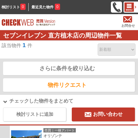
0
0
検討リスト
最近見た物件
お問合せ
セブンイレブン 直方植木店の周辺物件一覧
1
該当物件
件
さらに条件を絞り込む
物件リクエスト
チェックした物件をまとめて
検討リストに追加
お問い合わせ
売買｜一棟アパート
オリゾンテ