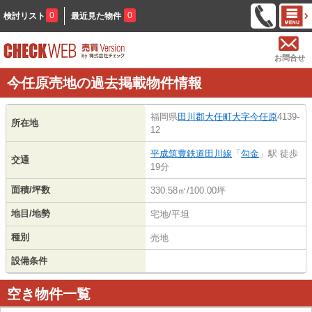
0
0
検討リスト
最近見た物件
お問合せ
今任原売地の過去掲載物件情報
福岡県
田川郡大任町
大字今任原
4139-
所在地
12
平成筑豊鉄道田川線
「
勾金
」駅 徒歩
交通
19分
面積/坪数
330.58㎡/100.00坪
地目/地勢
宅地/平坦
種別
売地
設備条件
空き物件一覧