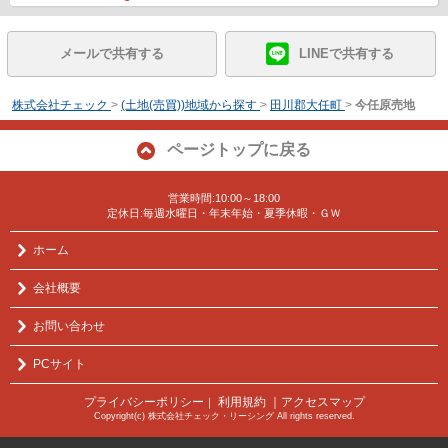
メールで共有する
LINEで共有する
株式会社チェック
>
(土地(売買))地域から探す
>
田川郡大任町
>
今任原売地
ページトップに戻る
営業時間:10:00～18:00
定休日:毎週水曜日・年末年始・夏季休暇・ＧＷ
ホーム
会社概要
お問い合わせ
PCサイト
プライバシーポリシー
利用規約
｜アクセスマップ
｜
Copyright(c) 株式会社チェック・リーシング All rights reserved.