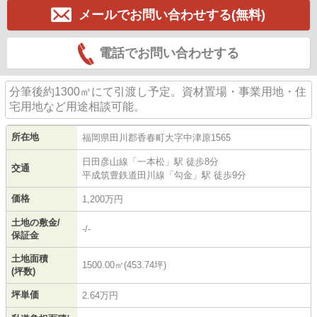
メールでお問い合わせする(無料)
電話でお問い合わせする
分筆後約1300㎡にて引渡し予定。資材置場・事業用地・住
宅用地など用途相談可能。
所在地
福岡県
田川郡香春町
大字中津原
1565
日田彦山線
「
一本松
」駅 徒歩8分
交通
平成筑豊鉄道田川線
「
勾金
」駅 徒歩9分
価格
1,200万円
土地の敷金/
-/-
保証金
土地面積
1500.00㎡(453.74坪)
(坪数)
坪単価
2.64万円