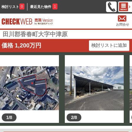
0
1
検討リスト
最近見た物件
お問合せ
田川郡香春町大字中津原
価格
1,200
万円
検討リストに追加
1/8
2/8