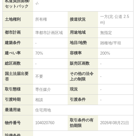
私道負担面積/
-/-
セットバック
一方(北 公道 2.5
土地権利
所有権
接道状況
m)
都市計画
用途地域
準都市計画区域
無指定
建築条件
地目/地勢
-
雑種地/平坦
建ぺい率
容積率
70%
200%
総区画数
販売区画数
-
-
国土法届出要
その他の法令
不要
-
否
上の制限
取引態様
現況
専任媒介
-
引渡時期
引渡条件
相談
-
最適用途
住宅用地
取引条件の有
物件番号
104020760
2026年08月21日
効期限
設備条件