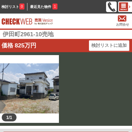
0
1
検討リスト
最近見た物件
お問合せ
伊田町2961-10売地
価格
825
万円
検討リストに追加
1/1