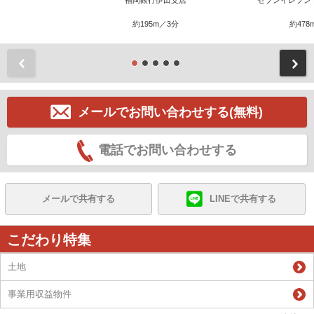
約195m／3分
約478
前
メールでお問い合わせする(無料)
電話でお問い合わせする
メールで共有する
LINEで共有する
こだわり特集
土地
事業用収益物件