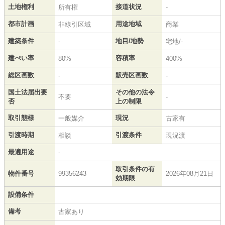
土地権利
接道状況
所有権
-
都市計画
用途地域
非線引区域
商業
建築条件
地目/地勢
-
宅地/-
建ぺい率
容積率
80%
400%
総区画数
販売区画数
-
-
国土法届出要
その他の法令
不要
-
否
上の制限
取引態様
現況
一般媒介
古家有
引渡時期
引渡条件
相談
現況渡
最適用途
-
取引条件の有
物件番号
99356243
2026年08月21日
効期限
設備条件
備考
古家あり