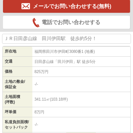
メールでお問い合わせする(無料)
電話でお問い合わせする
ＪＲ日田彦山線 田川伊田駅 徒歩約5分！
所在地
福岡県
田川市
伊田町
3080番1 (地番)
交通
日田彦山線
「
田川伊田
」駅 徒歩5分
価格
825万円
土地の敷金/
-/-
保証金
土地面積
341.11㎡(103.18坪)
(坪数)
坪単価
8万円
私道負担面積/
-/-
セットバック