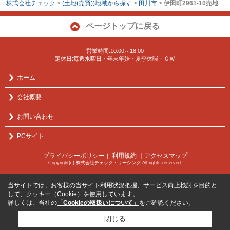
株式会社チェック
>
(土地(売買))地域から探す
>
田川市
>
伊田町2961-10売地
ページトップに戻る
営業時間:10:00～18:00
定休日:毎週水曜日・年末年始・夏季休暇・ＧＷ
ホーム
会社概要
お問い合わせ
PCサイト
プライバシーポリシー
利用規約
｜アクセスマップ
｜
Copyright(c) 株式会社チェック・リーシング All rights reserved.
当サイトでは、お客様の当サイト利用状況把握、サービス向上検討を目的と
して、クッキー（Cookie）を使用しています。
詳しくは、当社の
「Cookieの取扱いについて」
をご確認ください。
閉じる