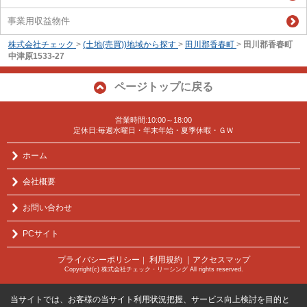
事業用収益物件
株式会社チェック
>
(土地(売買))地域から探す
>
田川郡香春町
>
田川郡香春町
中津原1533-27
ページトップに戻る
営業時間:10:00～18:00
定休日:毎週水曜日・年末年始・夏季休暇・ＧＷ
ホーム
会社概要
お問い合わせ
PCサイト
プライバシーポリシー
利用規約
｜アクセスマップ
｜
Copyright(c) 株式会社チェック・リーシング All rights reserved.
当サイトでは、お客様の当サイト利用状況把握、サービス向上検討を目的と