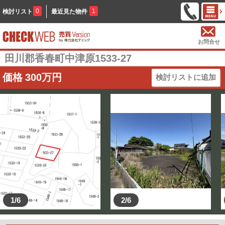
0
1
検討リスト
最近見た物件
お問合せ
田川郡香春町中津原1533-27
価格
300
万円
検討リストに追加
1/6
2/6