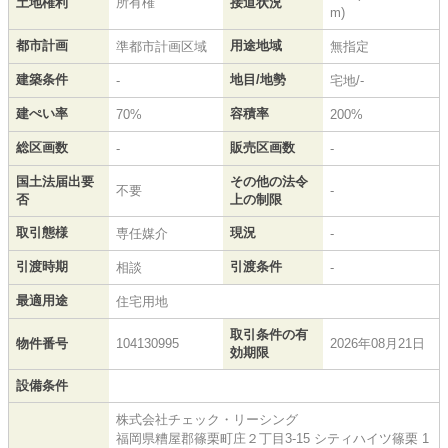
土地権利
所有権
接道状況
m)
都市計画
用途地域
準都市計画区域
無指定
建築条件
地目/地勢
-
宅地/-
建ぺい率
容積率
70%
200%
総区画数
販売区画数
-
-
国土法届出要
その他の法令
不要
-
否
上の制限
取引態様
現況
専任媒介
-
引渡時期
引渡条件
相談
-
最適用途
住宅用地
取引条件の有
物件番号
104130995
2026年08月21日
効期限
設備条件
株式会社チェック・リーシング
福岡県糟屋郡篠栗町庄２丁目3-15 シティハイツ篠栗 1