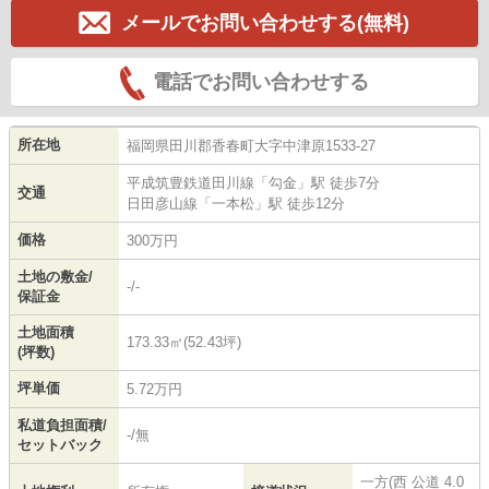
メールでお問い合わせする(無料)
電話でお問い合わせする
所在地
福岡県
田川郡香春町
大字中津原
1533-27
平成筑豊鉄道田川線
「
勾金
」駅 徒歩7分
交通
日田彦山線
「
一本松
」駅 徒歩12分
価格
300万円
土地の敷金/
-/-
保証金
土地面積
173.33㎡(52.43坪)
(坪数)
坪単価
5.72万円
私道負担面積/
-/無
セットバック
一方(西 公道 4.0