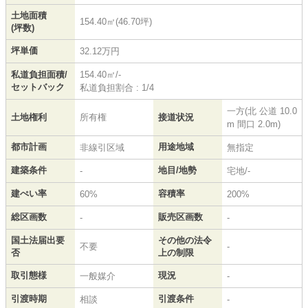
土地面積
154.40㎡(46.70坪)
(坪数)
坪単価
32.12万円
私道負担面積/
154.40㎡/-
セットバック
私道負担割合 : 1/4
一方(北 公道 10.0
土地権利
所有権
接道状況
m 間口 2.0m)
都市計画
用途地域
非線引区域
無指定
建築条件
地目/地勢
-
宅地/-
建ぺい率
容積率
60%
200%
総区画数
販売区画数
-
-
国土法届出要
その他の法令
不要
-
否
上の制限
取引態様
現況
一般媒介
-
引渡時期
引渡条件
相談
-