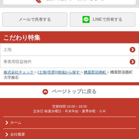
メールで共有する
LINEで共有する
こだわり特集
土地
事業用収益物件
株式会社チェック
>
(土地(売買))地域から探す
>
糟屋郡須惠町
>
糟屋郡須惠町
大字旅石
ページトップに戻る
営業時間:10:00～18:00
定休日:毎週水曜日・年末年始・夏季休暇・ＧＷ
ホーム
会社概要