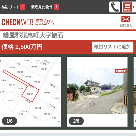
0
1
検討リスト
最近見た物件
お問合せ
糟屋郡須惠町大字旅石
価格
1,500
万円
検討リストに追加
1/8
2/8