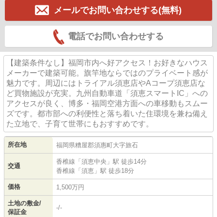
メールでお問い合わせする(無料)
電話でお問い合わせする
【建築条件なし】福岡市内へ好アクセス！お好きなハウス
メーカーで建築可能。旗竿地ならではのプライベート感が
魅力です。周辺にはトライアル須恵店やAコープ須恵店な
ど買物施設が充実。九州自動車道「須恵スマートIC」への
アクセスが良く、博多・福岡空港方面への車移動もスムー
ズです。都市部への利便性と落ち着いた住環境を兼ね備え
た立地で、子育て世帯にもおすすめです。
所在地
福岡県
糟屋郡須惠町
大字旅石
香椎線
「
須恵中央
」駅 徒歩14分
交通
香椎線
「
須恵
」駅 徒歩18分
価格
1,500万円
土地の敷金/
-/-
保証金