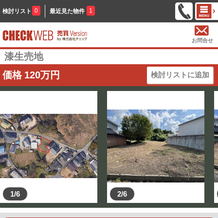
0
1
検討リスト
最近見た物件
お問合せ
漆生売地
価格
120
万円
検討リストに追加
1/6
2/6