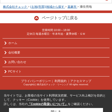
株式会社チェック
>
(土地(売買))地域から探す
>
嘉麻市
>
漆生売地
ページトップに戻る
営業時間:10:00～18:00
定休日:毎週水曜日・年末年始・夏季休暇・ＧＷ
ホーム
会社概要
お問い合わせ
PCサイト
プライバシーポリシー
利用規約
｜アクセスマップ
｜
Copyright(c) 株式会社チェック・リーシング All rights reserved.
当サイトでは、お客様の当サイト利用状況把握、サービス向上検討を目的と
して、クッキー（Cookie）を使用しています。
詳しくは、当社の
「Cookieの取扱いについて」
をご確認ください。
閉じる