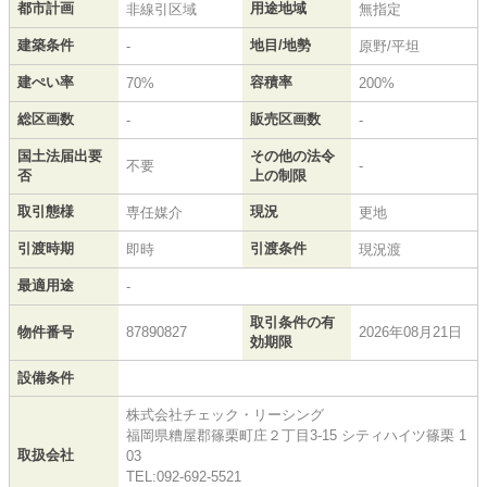
都市計画
用途地域
非線引区域
無指定
建築条件
地目/地勢
-
原野/平坦
建ぺい率
容積率
70%
200%
総区画数
販売区画数
-
-
国土法届出要
その他の法令
不要
-
否
上の制限
取引態様
現況
専任媒介
更地
引渡時期
引渡条件
即時
現況渡
最適用途
-
取引条件の有
物件番号
87890827
2026年08月21日
効期限
設備条件
株式会社チェック・リーシング
福岡県糟屋郡篠栗町庄２丁目3-15 シティハイツ篠栗 1
取扱会社
03
TEL:092-692-5521