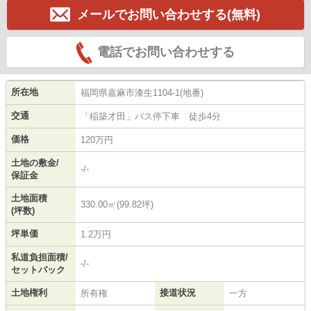
メールでお問い合わせする(無料)
電話でお問い合わせする
所在地
福岡県
嘉麻市
漆生
1104-1(地番)
交通
「稲築才田」バス停下車 徒歩4分
価格
120万円
土地の敷金/
-/-
保証金
土地面積
330.00㎡(99.82坪)
(坪数)
坪単価
1.2万円
私道負担面積/
-/-
セットバック
土地権利
接道状況
所有権
一方