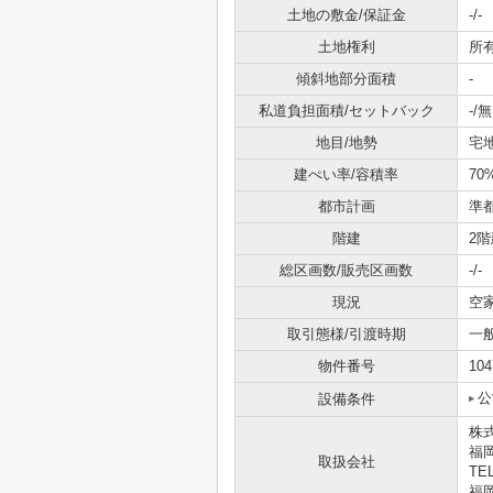
土地の敷金/保証金
-/-
土地権利
所
傾斜地部分面積
-
私道負担面積/セットバック
-/無
地目/地勢
宅地
建ぺい率/容積率
70
都市計画
準
階建
2階
総区画数/販売区画数
-/-
現況
空
取引態様/引渡時期
一
物件番号
104
公
設備条件
株
福岡
取扱会社
TEL
福岡