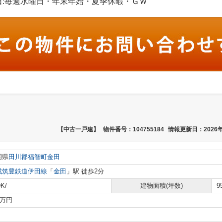
 定休日:毎週水曜日・年末年始・夏季休暇・ＧＷ
【中古一戸建】
物件番号：104755184
情報更新日：2026年
岡県
田川郡福智町
金田
成筑豊鉄道伊田線
「
金田
」駅 徒歩2分
K/
建物面積(坪数)
9
0万円