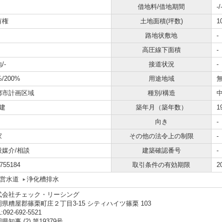
借地料/借地期間
-/
有権
土地面積(坪数)
1
路地状敷地
-
高圧線下面積
-
/-
接道状況
-
%/200%
用途地域
都市計画区域
種別/構造
建
築年月（築年数）
1
向き
-
家
その他の法令上の制限
-
般媒介/相談
建築確認番号
-
755184
取引条件の有効期限
2
営水道
浄化槽排水
式会社チェック・リーシング
県糟屋郡篠栗町庄２丁目3-15 シティハイツ篠栗 103
:092-692-5521
県知事 (2) 第19379号