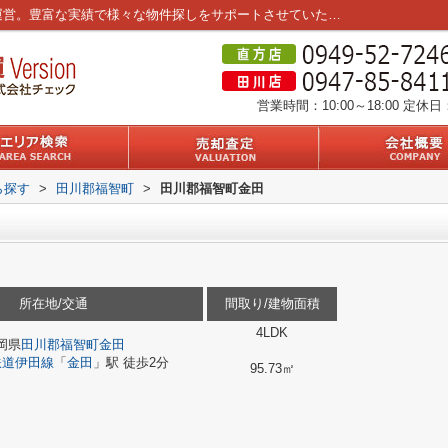
田川郡福智町金田｜｜筑豊エリア3店舗を運営。豊富な実績で様々な物件探しをサポートさせていただきます。
営業時間：10:00～18:00
定休日
ら探す
>
田川郡福智町
>
田川郡福智町金田
所在地/交通
間取り/建物面積
4LDK
岡県
田川郡福智町
金田
鉄道伊田線
「
金田
」駅 徒歩2分
95.73㎡