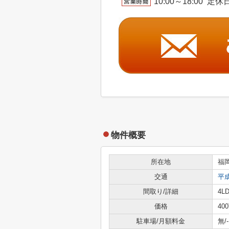
10:00～18:00
物件概要
所在地
福
交通
平
間取り/詳細
4LD
価格
40
駐車場/月額料金
無/-