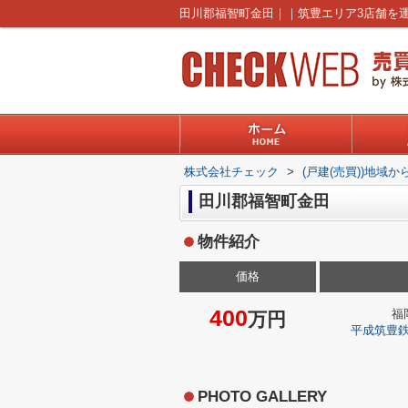
株式会社チェック
>
(戸建(売買))地域か
田川郡福智町金田
物件紹介
価格
400
福
万円
平成筑豊
PHOTO GALLERY