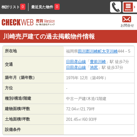
0
0
検討リスト
最近見た物件
お問合せ
川崎売戸建ての過去掲載物件情報
所在地
福岡県
田川郡川崎町
大字川崎
444－5
日田彦山線
「
豊前川崎
」駅 徒歩7分
交通
日田彦山線
「
池尻
」駅 徒歩37分
築年月（築年数）
1976年 12月（築49年）
方位
-
種別/構造/階建
中古一戸建/木造/1階建
建物面積/坪数
72.04㎡/21.79坪
土地面積/坪数
201.45㎡/60.93坪
設備条件