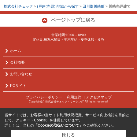
株式会社チェック
>
(戸建(売買))地域から探す
>
田川郡川崎町
>
川崎売戸建て
ページトップに戻る
営業時間:10:00～18:00
定休日:毎週水曜日・年末年始・夏季休暇・ＧＷ
ホーム
会社概要
お問い合わせ
PCサイト
プライバシーポリシー
利用規約
｜アクセスマップ
｜
Copyright(c) 株式会社チェック・リーシング All rights reserved.
当サイトでは、お客様の当サイト利用状況把握、サービス向上検討を目的と
して、クッキー（Cookie）を使用しています。
詳しくは、当社の
「Cookieの取扱いについて」
をご確認ください。
閉じる