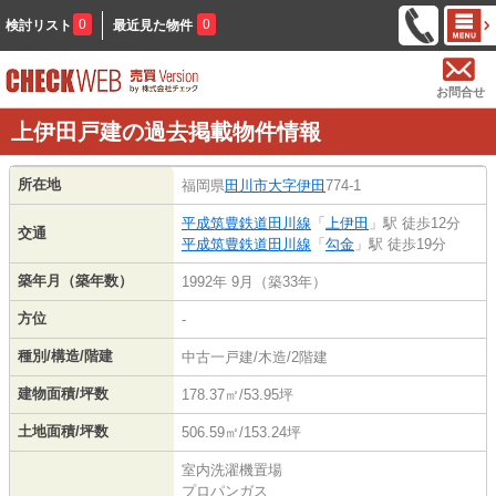
0
0
検討リスト
最近見た物件
お問合せ
上伊田戸建の過去掲載物件情報
所在地
福岡県
田川市
大字伊田
774-1
平成筑豊鉄道田川線
「
上伊田
」駅 徒歩12分
交通
平成筑豊鉄道田川線
「
勾金
」駅 徒歩19分
築年月（築年数）
1992年 9月（築33年）
方位
-
種別/構造/階建
中古一戸建/木造/2階建
建物面積/坪数
178.37㎡/53.95坪
土地面積/坪数
506.59㎡/153.24坪
室内洗濯機置場
プロパンガス