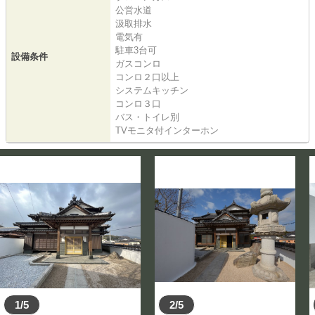
公営水道
汲取排水
電気有
駐車3台可
設備条件
ガスコンロ
コンロ２口以上
システムキッチン
コンロ３口
バス・トイレ別
TVモニタ付インターホン
1/5
2/5