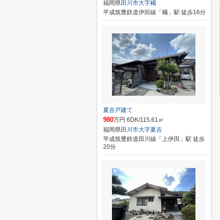
福岡県
田川市
大字糒
平成筑豊鉄道伊田線「糒」駅 徒歩16分
夏吉戸建て
980
万円 6DK/115.61㎡
福岡県
田川市
大字夏吉
平成筑豊鉄道田川線「上伊田」駅 徒歩
20分