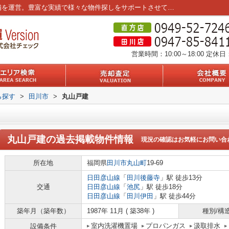
丸山戸建の過去掲載物件｜筑豊エリア3店舗を運営。豊富な実績で様々な物件探しをサポートさせていただきます。
営業時間：10:00～18:00
定休日
ら探す
>
田川市
>
丸山戸建
丸山戸建
の過去掲載物件情報
現況の確認はお気軽にお問い合
所在地
福岡県
田川市
丸山町
19-69
日田彦山線
「
田川後藤寺
」駅 徒歩13分
交通
日田彦山線
「
池尻
」駅 徒歩18分
日田彦山線
「
田川伊田
」駅 徒歩44分
築年月（築年数）
1987年 11月 ( 築38年 )
種別/構
室内洗濯機置場
プロパンガス
汲取排水
設備条件