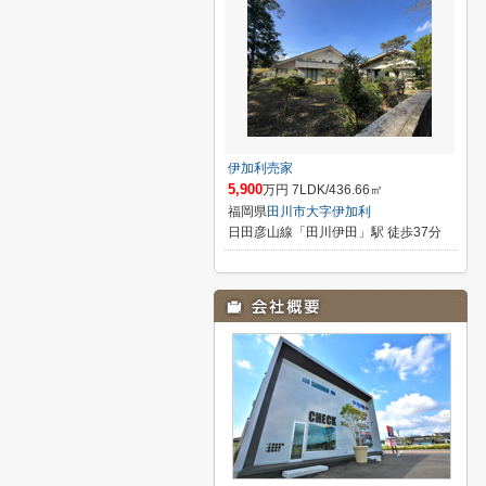
伊加利売家
5,900
万円 7LDK/436.66㎡
福岡県
田川市
大字伊加利
日田彦山線「田川伊田」駅 徒歩37分