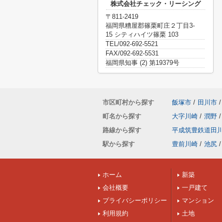
株式会社チェック・リーシング
〒811-2419
福岡県糟屋郡篠栗町庄２丁目3-
15 シティハイツ篠栗 103
TEL/092-692-5521
FAX/092-692-5531
福岡県知事 (2) 第19379号
市区町村から探す
飯塚市
/
田川市
/
町名から探す
大字川崎
/
潤野
/
路線から探す
平成筑豊鉄道田
駅から探す
豊前川崎
/
池尻
/
ホーム
新築
会社概要
一戸建て
プライバシーポリシー
マンション
利用規約
土地