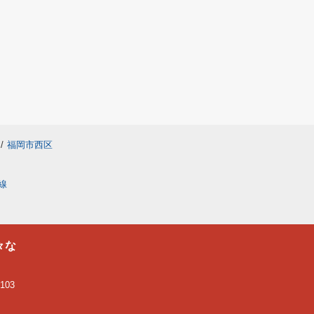
/
福岡市西区
線
々な
03