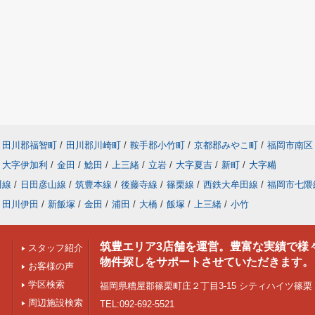
田川郡福智町
/
田川郡川崎町
/
鞍手郡小竹町
/
京都郡みやこ町
/
福岡市南区
大字伊加利
/
金田
/
鯰田
/
上三緒
/
立岩
/
大字夏吉
/
新町
/
大字糒
川線
/
日田彦山線
/
筑豊本線
/
後藤寺線
/
篠栗線
/
西鉄大牟田線
/
福岡市七隈
田川伊田
/
新飯塚
/
金田
/
浦田
/
大橋
/
飯塚
/
上三緒
/
小竹
筑豊エリア3店舗を運営。豊富な実績で様
スタッフ紹介
物件探しをサポートさせていただきます。
お客様の声
学区検索
福岡県糟屋郡篠栗町庄２丁目3-15 シティハイツ篠栗 1
周辺施設検索
TEL:092-692-5521