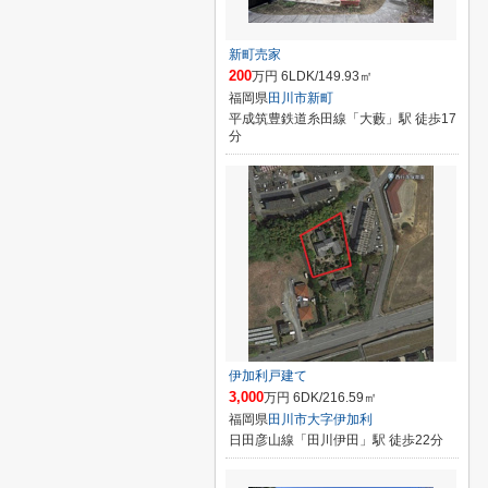
新町売家
200
万円 6LDK/149.93㎡
福岡県
田川市
新町
平成筑豊鉄道糸田線「大藪」駅 徒歩17
分
伊加利戸建て
3,000
万円 6DK/216.59㎡
福岡県
田川市
大字伊加利
日田彦山線「田川伊田」駅 徒歩22分