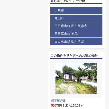
同じエリアの中古一戸建
田川市
丸山町
日田彦山線 田川後藤寺
日田彦山線 池尻
日田彦山線 田川伊田
この物件を見た方へのお勧め物件
糒平屋戸建
900
万円 3LDK/120.18㎡