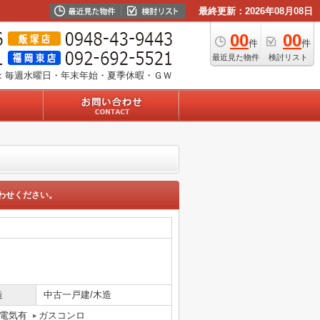
最終更新：2026年08月08日
00
00
件
件
最近見た物件
検討リスト
：毎週水曜日・年末年始・夏季休暇・ＧＷ
わせください。
造
中古一戸建/木造
電気有
ガスコンロ