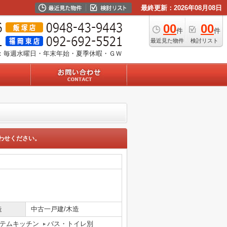
最終更新：2026年08月08日
00
00
件
件
最近見た物件
検討リスト
：毎週水曜日・年末年始・夏季休暇・ＧＷ
わせください。
造
中古一戸建/木造
テムキッチン
バス・トイレ別