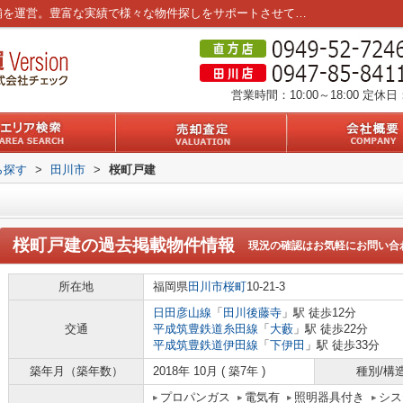
桜町戸建の過去掲載物件｜筑豊エリア3店舗を運営。豊富な実績で様々な物件探しをサポートさせていただきます。
営業時間：10:00～18:00
定休日
ら探す
>
田川市
>
桜町戸建
桜町戸建
の過去掲載物件情報
現況の確認はお気軽にお問い合
所在地
福岡県
田川市
桜町
10-21-3
日田彦山線
「
田川後藤寺
」駅 徒歩12分
交通
平成筑豊鉄道糸田線
「
大藪
」駅 徒歩22分
平成筑豊鉄道伊田線
「
下伊田
」駅 徒歩33分
築年月（築年数）
2018年 10月 ( 築7年 )
種別/構
プロパンガス
電気有
照明器具付き
シス