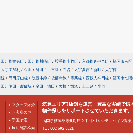
田川郡福智町
/
田川郡川崎町
/
鞍手郡小竹町
/
京都郡みやこ町
/
福岡市南区
大字伊加利
/
金田
/
鯰田
/
上三緒
/
立岩
/
大字夏吉
/
新町
/
大字糒
川線
/
日田彦山線
/
筑豊本線
/
後藤寺線
/
篠栗線
/
西鉄大牟田線
/
福岡市七隈
田川伊田
/
新飯塚
/
金田
/
浦田
/
大橋
/
飯塚
/
上三緒
/
小竹
筑豊エリア3店舗を運営。豊富な実績で様
スタッフ紹介
物件探しをサポートさせていただきます。
お客様の声
学区検索
福岡県糟屋郡篠栗町庄２丁目3-15 シティハイツ篠栗 1
周辺施設検索
TEL:092-692-5521