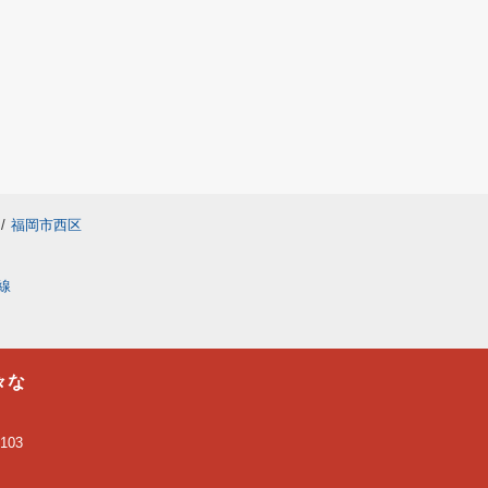
/
福岡市西区
線
々な
03