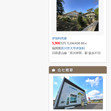
伊加利売家
5,900
万円 7LDK/436.66㎡
福岡県
田川市
大字伊加利
日田彦山線「田川伊田」駅 徒歩37分