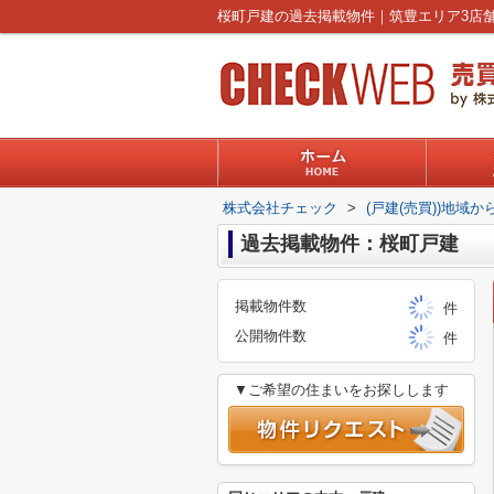
株式会社チェック
>
(戸建(売買))地域か
過去掲載物件：桜町戸建
掲載物件数
件
公開物件数
件
▼ご希望の住まいをお探しします