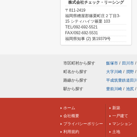
株式会社チェック・リーシング
〒811-2419
福岡県糟屋郡篠栗町庄２丁目3-
15 シティハイツ篠栗 103
TEL/092-692-5521
FAX/092-692-5531
福岡県知事 (2) 第19379号
市区町村から探す
飯塚市
/
田川市
/
町名から探す
大字川崎
/
潤野
/
路線から探す
平成筑豊鉄道田
駅から探す
豊前川崎
/
池尻
/
ホーム
新築
会社概要
一戸建て
プライバシーポリシー
マンション
利用規約
土地