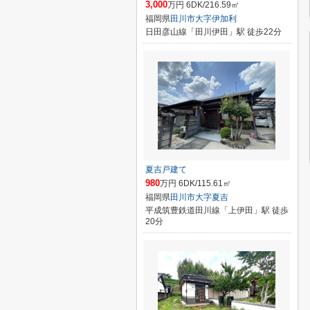
3,000
万円 6DK/216.59㎡
福岡県
田川市
大字伊加利
日田彦山線「田川伊田」駅 徒歩22分
夏吉戸建て
980
万円 6DK/115.61㎡
福岡県
田川市
大字夏吉
平成筑豊鉄道田川線「上伊田」駅 徒歩
20分