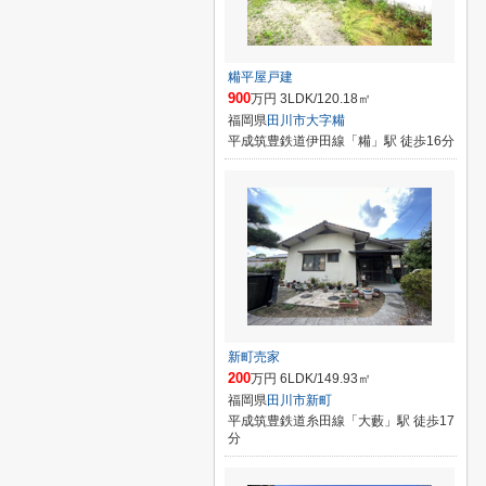
糒平屋戸建
900
万円 3LDK/120.18㎡
福岡県
田川市
大字糒
平成筑豊鉄道伊田線「糒」駅 徒歩16分
新町売家
200
万円 6LDK/149.93㎡
福岡県
田川市
新町
平成筑豊鉄道糸田線「大藪」駅 徒歩17
分