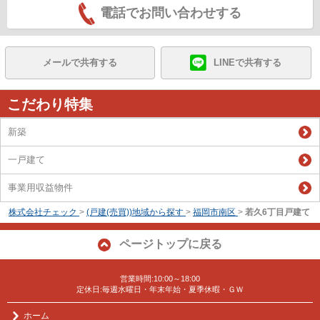
電話でお問い合わせする
メールで共有する
LINEで共有する
こだわり特集
新築
一戸建て
事業用収益物件
株式会社チェック
>
(戸建(売買))地域から探す
>
福岡市南区
>
若久6丁目戸建て
ページトップに戻る
営業時間:10:00～18:00
定休日:毎週水曜日・年末年始・夏季休暇・ＧＷ
ホーム