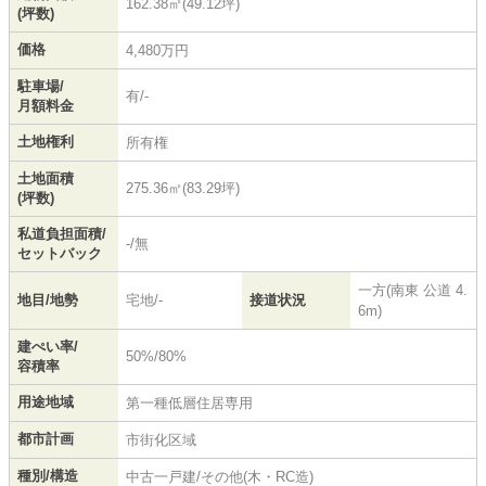
162.38㎡(49.12坪)
(坪数)
価格
4,480万円
駐車場/
有/-
月額料金
土地権利
所有権
土地面積
275.36㎡(83.29坪)
(坪数)
私道負担面積/
-/無
セットバック
一方(南東 公道 4.
地目/地勢
宅地/-
接道状況
6m)
建ぺい率/
50%/80%
容積率
用途地域
第一種低層住居専用
都市計画
市街化区域
種別/構造
中古一戸建/その他(木・RC造)