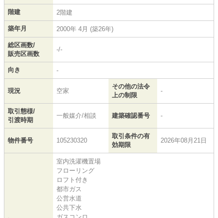
階建
2階建
築年月
2000年 4月 (築26年)
総区画数/
-/-
販売区画数
向き
-
その他の法令
現況
空家
-
上の制限
取引態様/
一般媒介/相談
建築確認番号
-
引渡時期
取引条件の有
物件番号
105230320
2026年08月21日
効期限
室内洗濯機置場
フローリング
ロフト付き
都市ガス
公営水道
公共下水
ガスコンロ