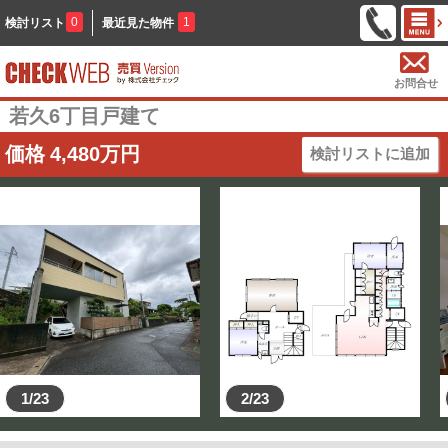
0
1
検討リスト
最近見た物件
お問合せ
若久6丁目戸建て
価格
4,480
万円
検討リストに追加
1/23
2/23