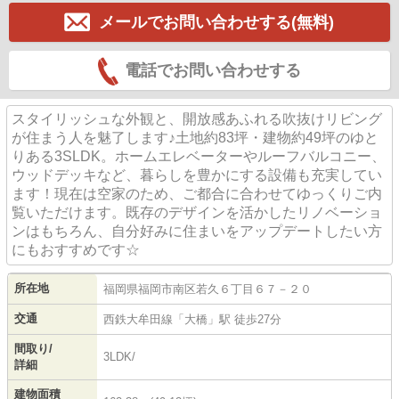
メールでお問い合わせする(無料)
電話でお問い合わせする
スタイリッシュな外観と、開放感あふれる吹抜けリビング
が住まう人を魅了します♪土地約83坪・建物約49坪のゆと
りある3SLDK。ホームエレベーターやルーフバルコニー、
ウッドデッキなど、暮らしを豊かにする設備も充実してい
ます！現在は空家のため、ご都合に合わせてゆっくりご内
覧いただけます。既存のデザインを活かしたリノベーショ
ンはもちろん、自分好みに住まいをアップデートしたい方
にもおすすめです☆
所在地
福岡県
福岡市南区
若久
６丁目６７－２０
交通
西鉄大牟田線
「
大橋
」駅 徒歩27分
間取り/
3LDK/
詳細
建物面積