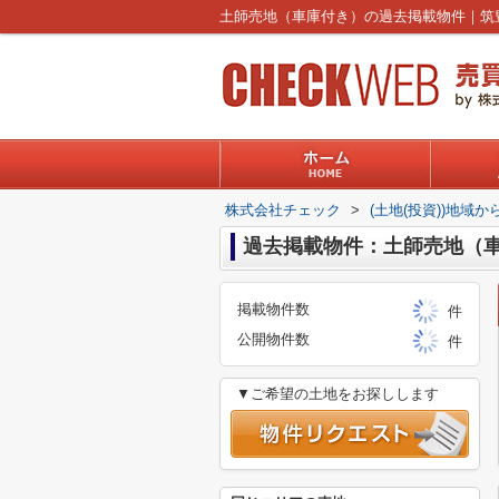
株式会社チェック
>
(土地(投資))地域か
過去掲載物件：土師売地（
掲載物件数
件
公開物件数
件
▼ご希望の土地をお探しします