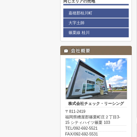
同じエリアの売地
嘉穂郡桂川町
大字土師
篠栗線 桂川
株式会社チェック・リーシング
〒811-2419
福岡県糟屋郡篠栗町庄２丁目3-
15 シティハイツ篠栗 103
TEL/092-692-5521
FAX/092-692-5531