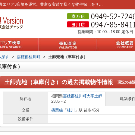
土師売地（車庫付き）の過去掲載物件｜筑豊エリア3店舗を運営。豊富な実績で様々な物件探しをサポートさせていただきます。
営業時間：10:00～18:00
定休日
ら探す
>
嘉穂郡桂川町
>
土師売地（車庫付き）
車庫付き）
土師売地（車庫付き）
の過去掲載物件情報
現況の確
福岡県
嘉穂郡桂川町
大字土師
所在地
建築条
2385－2
交通
篠栗線
「
桂川
」駅 徒歩46分
設備条件